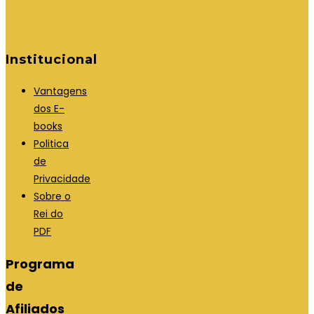
Institucional
Vantagens
dos E-
books
Politica
de
Privacidade
Sobre o
Rei do
PDF
Programa
de
Afiliados