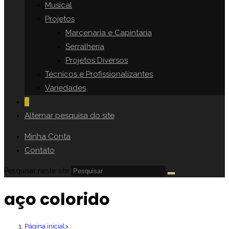
Musical
Projetos
Marcenaria e Capintaria
Serralheria
Projetos Diversos
Técnicos e Profissionalizantes
Variedades
0
Alternar pesquisa do site
Minha Conta
Contato
Pesquisar neste site
aço colorido
Página inicial
>