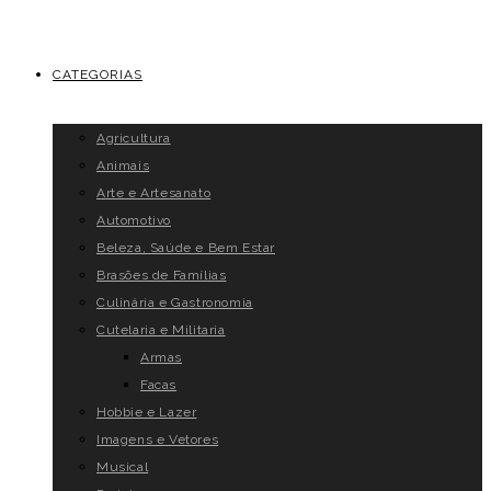
CATEGORIAS
Agricultura
Animais
Arte e Artesanato
Automotivo
Beleza, Saúde e Bem Estar
Brasões de Famílias
Culinária e Gastronomia
Cutelaria e Militaria
Armas
Facas
Hobbie e Lazer
Imagens e Vetores
Musical