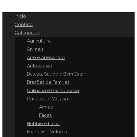
Inicio
Contato
Categorias
Agricultura
Animais
Arte e Artesanato
Automotivo
Beleza, Saúde e Bem Estar
Brasões de Famílias
Culinária e Gastronomia
Cutelaria e Militaria
Armas
Facas
Hobbie e Lazer
Imagens e Vetores