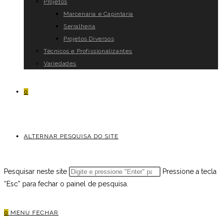
Projetos
Marcenaria e Capintaria
Serralheria
Projetos Diversos
Técnicos e Profissionalizantes
Variedades
0
ALTERNAR PESQUISA DO SITE
Pesquisar neste site
Pressione a tecla
“Esc” para fechar o painel de pesquisa.
0
MENU
FECHAR