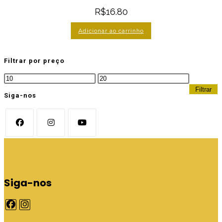
R$
16.80
Adicionar ao carrinho
Filtrar por preço
Preço
Preço
mínimo
máximo
Filtrar
Siga-nos
Siga-nos
A
A