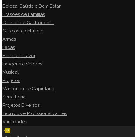
SITE
Beleza, Saúde e Bem Estar
Brasões de Famílias
Culinária e Gastronomia
Cutelaria e Militaria
Armas
Facas
Hobbie e Lazer
Imagens e Vetores
Musical
Projetos
Marcenaria e Capintaria
Serralheria
Projetos Diversos
Técnicos e Profissionalizantes
Variedades
0