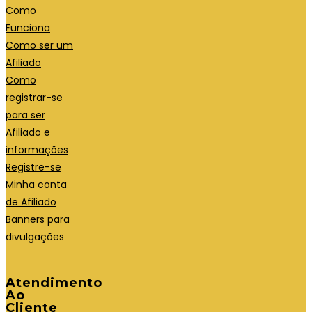
Como
Funciona
Como ser um
Afiliado
Como
registrar-se
para ser
Afiliado e
informações
Registre-se
Minha conta
de Afiliado
Banners para
divulgações
Atendimento
Ao
Cliente