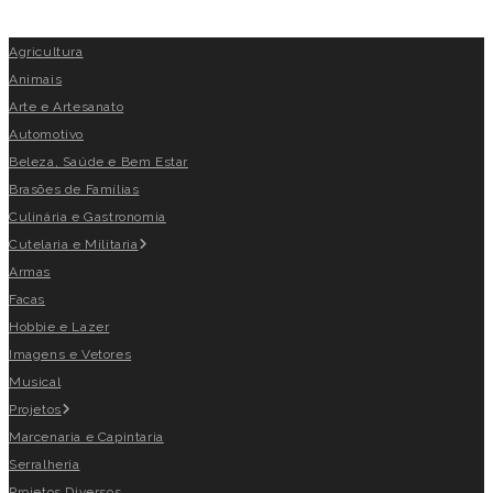
Agricultura
Animais
Arte e Artesanato
Automotivo
Beleza, Saúde e Bem Estar
Brasões de Famílias
Culinária e Gastronomia
Cutelaria e Militaria
Armas
Facas
Hobbie e Lazer
Imagens e Vetores
Musical
Projetos
Marcenaria e Capintaria
Serralheria
Projetos Diversos