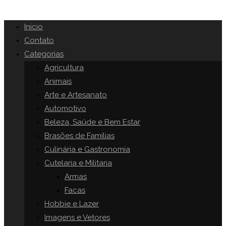
Inicio
Contato
Categorias
Agricultura
Animais
Arte e Artesanato
Automotivo
Beleza, Saúde e Bem Estar
Brasões de Famílias
Culinária e Gastronomia
Cutelaria e Militaria
Armas
Facas
Hobbie e Lazer
Imagens e Vetores