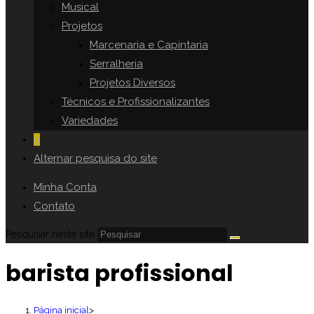
Musical
Projetos
Marcenaria e Capintaria
Serralheria
Projetos Diversos
Técnicos e Profissionalizantes
Variedades
0
Alternar pesquisa do site
Minha Conta
Contato
Pesquisar neste site
barista profissional
Página inicial
>