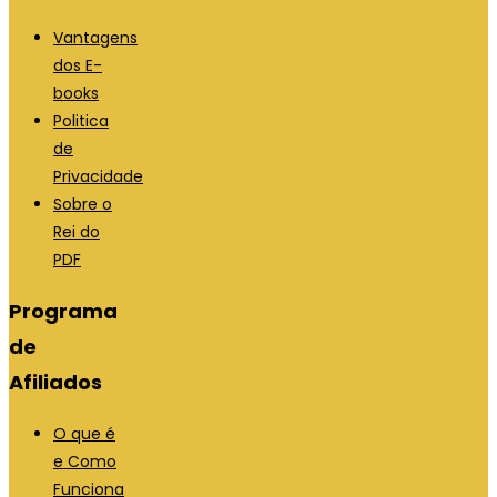
Vantagens
dos E-
books
Politica
de
Privacidade
Sobre o
Rei do
PDF
Programa
de
Afiliados
O que é
e Como
Funciona