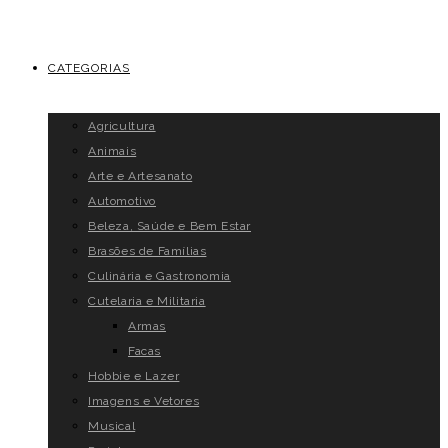
CATEGORIAS
Agricultura
Animais
Arte e Artesanato
Automotivo
Beleza, Saúde e Bem Estar
Brasões de Famílias
Culinária e Gastronomia
Cutelaria e Militaria
Armas
Facas
Hobbie e Lazer
Imagens e Vetores
Musical