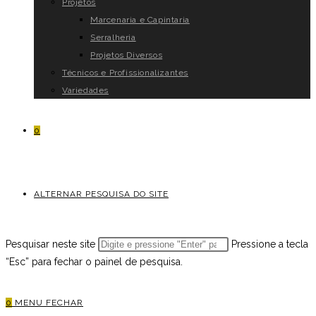
Projetos
Marcenaria e Capintaria
Serralheria
Projetos Diversos
Técnicos e Profissionalizantes
Variedades
0
ALTERNAR PESQUISA DO SITE
Pesquisar neste site
Pressione a tecla
“Esc” para fechar o painel de pesquisa.
0
MENU
FECHAR