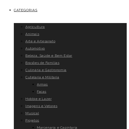
CATEGORIAS
Agricultura
Animais
Arte e Artesanato
Automotivo
Beleza, Saúde e Bem Estar
Brasões de Famílias
Culinária e Gastronomia
Cutelaria e Militaria
Armas
Facas
Hobbie e Lazer
Imagens e Vetores
Musical
Projetos
Marcenaria e Capintaria