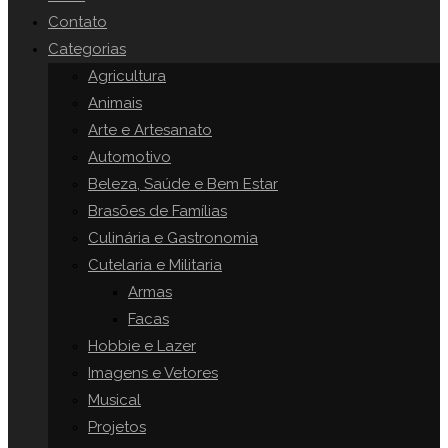
o
Contato
painel
Categorias
SITE
de
Agricultura
pesquisa.
Animais
Arte e Artesanato
Automotivo
Beleza, Saúde e Bem Estar
Brasões de Famílias
Culinária e Gastronomia
Cutelaria e Militaria
Armas
Facas
Hobbie e Lazer
Imagens e Vetores
Musical
Projetos