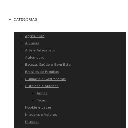
CATEGORIAS
Agricultura
Animais
Arte e Artesanato
Automotivo
Beleza, Saúde e Bem Estar
Brasões de Famílias
Culinária e Gastronomia
Cutelaria e Militaria
Armas
Facas
Hobbie e Lazer
Imagens e Vetores
Musical