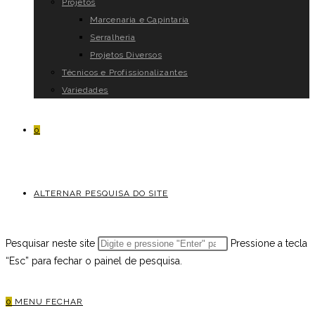
Projetos
Marcenaria e Capintaria
Serralheria
Projetos Diversos
Técnicos e Profissionalizantes
Variedades
0
ALTERNAR PESQUISA DO SITE
Pesquisar neste site
Pressione a tecla
“Esc” para fechar o painel de pesquisa.
0
MENU
FECHAR