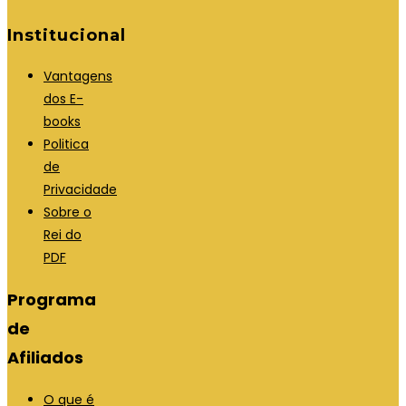
Institucional
Vantagens
dos E-
books
Politica
de
Privacidade
Sobre o
Rei do
PDF
Programa
de
Afiliados
O que é