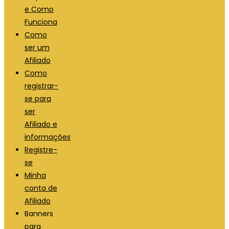
e Como
Funciona
Como
ser um
Afiliado
Como
registrar-
se para
ser
Afiliado e
informações
Registre-
se
Minha
conta de
Afiliado
Banners
para