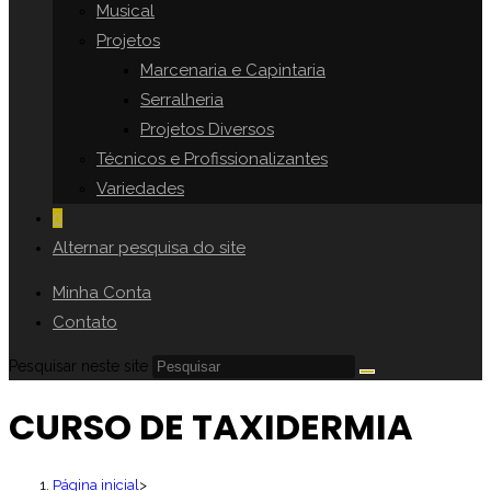
Musical
Projetos
Marcenaria e Capintaria
Serralheria
Projetos Diversos
Técnicos e Profissionalizantes
Variedades
0
Alternar pesquisa do site
Minha Conta
Contato
Pesquisar neste site
CURSO DE TAXIDERMIA
Página inicial
>