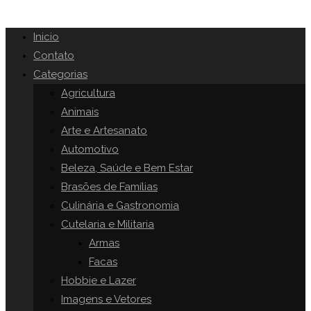
Inicio
Contato
Categorias
Agricultura
Animais
Arte e Artesanato
Automotivo
Beleza, Saúde e Bem Estar
Brasões de Famílias
Culinária e Gastronomia
Cutelaria e Militaria
Armas
Facas
Hobbie e Lazer
Imagens e Vetores