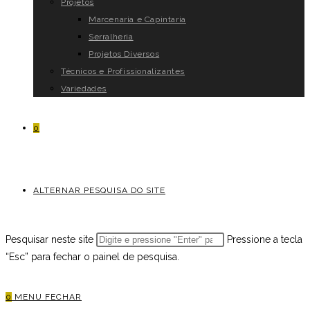
Projetos
Marcenaria e Capintaria
Serralheria
Projetos Diversos
Técnicos e Profissionalizantes
Variedades
0
ALTERNAR PESQUISA DO SITE
Pesquisar neste site
Pressione a tecla
“Esc” para fechar o painel de pesquisa.
0
MENU
FECHAR