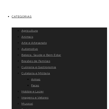
CATEGORIAS
Agricultura
Animais
Arte e Artesanato
Automotivo
Beleza, Saúde e Bem Estar
Brasões de Famílias
Culinária e Gastronomia
Cutelaria e Militaria
Armas
Facas
Hobbie e Lazer
Imagens e Vetores
Musical