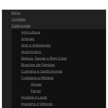
Inicio
Contato
Categorias
Agricultura
Animais
Arte e Artesanato
Automotivo
Beleza, Saúde e Bem Estar
Brasões de Famílias
Culinária e Gastronomia
Cutelaria e Militaria
Armas
Facas
Hobbie e Lazer
Imagens e Vetores