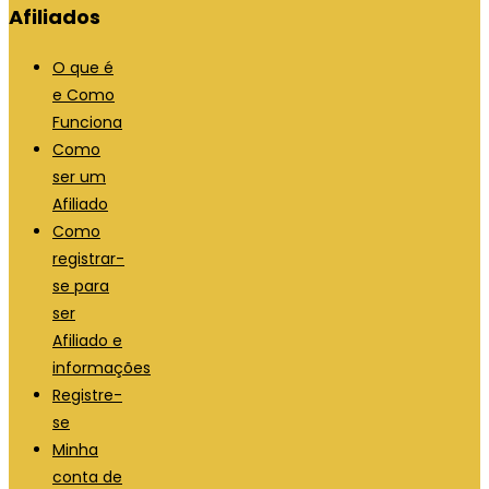
Afiliados
O que é
e Como
Funciona
Como
ser um
Afiliado
Como
registrar-
se para
ser
Afiliado e
informações
Registre-
se
Minha
conta de