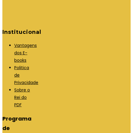
Institucional
Vantagens
dos E-
books
Politica
de
Privacidade
Sobre o
Rei do
PDF
Programa
de