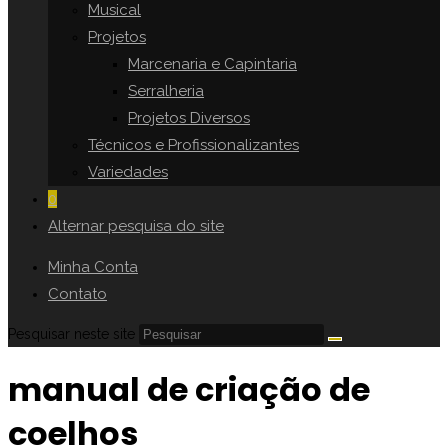
Musical
Projetos
Marcenaria e Capintaria
Serralheria
Projetos Diversos
Técnicos e Profissionalizantes
Variedades
0
Alternar pesquisa do site
Minha Conta
Contato
Pesquisar neste site
manual de criação de
coelhos