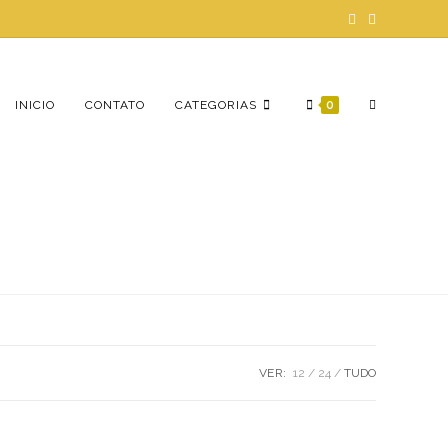
ALTERNAR
INICIO
CONTATO
CATEGORIAS
0
PESQUISA
DO
VER:
12
24
TUDO
SITE