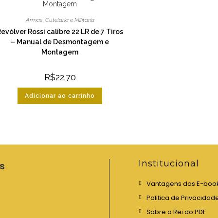
Armas
,
Cutelaria e Militaria
evólver Rossi calibre 22 LR de 7 Tiros
– Manual de Desmontagem e
Montagem
R$
22.70
Adicionar ao carrinho
Institucional
s
Vantagens dos E-boo
Politica de Privacidad
Sobre o Rei do PDF