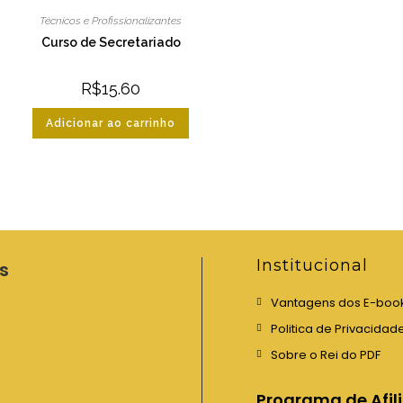
Técnicos e Profissionalizantes
Curso de Secretariado
R$
15.60
Adicionar ao carrinho
Institucional
s
Vantagens dos E-boo
Politica de Privacidad
Sobre o Rei do PDF
Programa de Afil