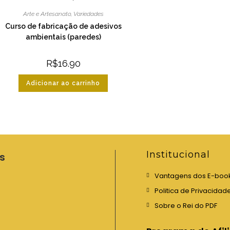
Arte e Artesanato
,
Variedades
Curso de fabricação de adesivos
ambientais (paredes)
R$
16.90
Adicionar ao carrinho
Institucional
s
Vantagens dos E-boo
Politica de Privacidad
Sobre o Rei do PDF