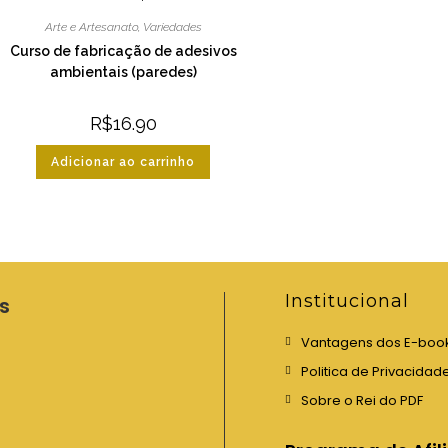
Arte e Artesanato
,
Variedades
Curso de fabricação de adesivos
ambientais (paredes)
R$
16.90
Adicionar ao carrinho
Institucional
s
Vantagens dos E-boo
Politica de Privacidad
Sobre o Rei do PDF