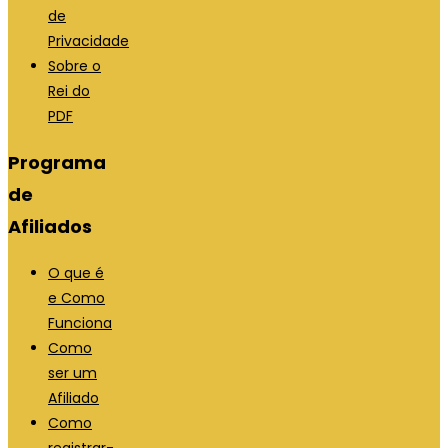
de
Privacidade
Sobre o
Rei do
PDF
Programa
de
Afiliados
O que é
e Como
Funciona
Como
ser um
Afiliado
Como
registrar-