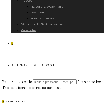
Projetos
Marcenaria e Capintaria
Serralheria
Projetos Diversos
Técnicos e Profissionalizantes
Variedades
0
ALTERNAR PESQUISA DO SITE
Pesquisar neste site
Pressione a tecla
“Esc” para fechar o painel de pesquisa.
0
MENU
FECHAR