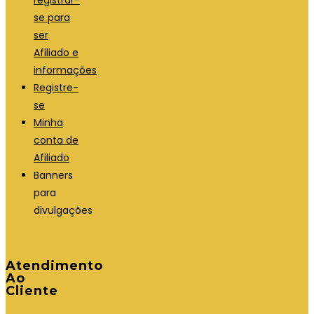
se para
ser
Afiliado e
informações
Registre-
se
Minha
conta de
Afiliado
Banners
para
divulgações
Atendimento
Ao
Cliente