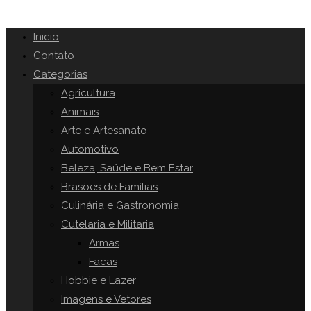
Inicio
Contato
Categorias
Agricultura
Animais
Arte e Artesanato
Automotivo
Beleza, Saúde e Bem Estar
Brasões de Famílias
Culinária e Gastronomia
Cutelaria e Militaria
Armas
Facas
Hobbie e Lazer
Imagens e Vetores