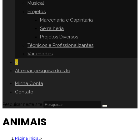
Musical
Projetos
Marcenaria e Capintaria
Serralheria
Projetos Diversos
Técnicos e Profissionalizantes
Variedades
0
Alternar pesquisa do site
Minha Conta
Contato
Pesquisar neste site
ANIMAIS
Página inicial
>