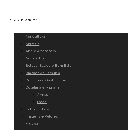
CATEGORIAS
Agricultura
Animais
Arte e Artesanato
Automotivo
Beleza, Saúde e Bem Estar
Brasões de Famílias
Culinária e Gastronomia
Cutelaria e Militaria
Armas
Facas
Hobbie e Lazer
Imagens e Vetores
Musical