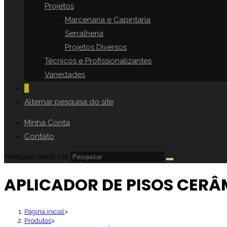
Projetos
Marcenaria e Capintaria
Serralheria
Projetos Diversos
Técnicos e Profissionalizantes
Variedades
0
Alternar pesquisa do site
Minha Conta
Contato
Pesquisar neste site
APLICADOR DE PISOS CER
Página inicial
>
Produtos
>