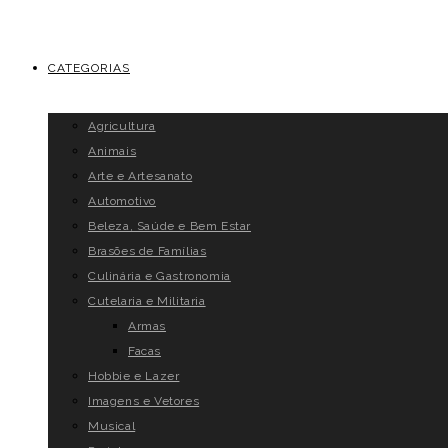
CATEGORIAS
Agricultura
Animais
Arte e Artesanato
Automotivo
Beleza, Saúde e Bem Estar
Brasões de Famílias
Culinária e Gastronomia
Cutelaria e Militaria
Armas
Facas
Hobbie e Lazer
Imagens e Vetores
Musical