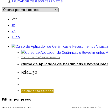
APLICADOR DE PISOS CERÂMICOS
Ver:
12
24
Tudo
Visuali
V
Técnicos e Profissionalizantes
Curso de Aplicador de Cerâmicas e Revestime
R$
16.30
Adicionar ao carrinho
Filtrar por preço