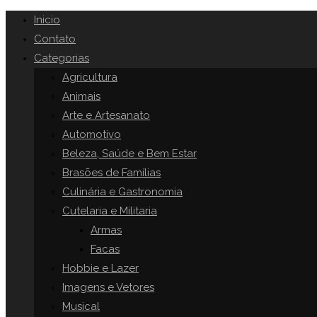
Inicio
Contato
Categorias
Agricultura
Animais
Arte e Artesanato
Automotivo
Beleza, Saúde e Bem Estar
Brasões de Famílias
Culinária e Gastronomia
Cutelaria e Militaria
Armas
Facas
Hobbie e Lazer
Imagens e Vetores
Musical