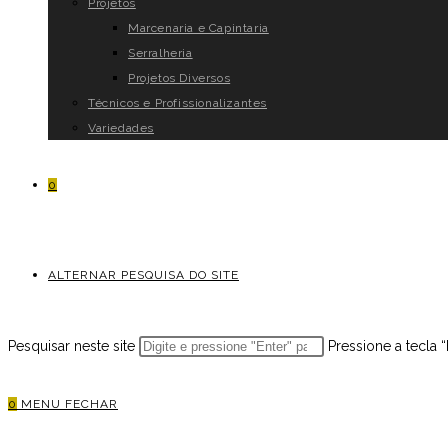
Projetos
Marcenaria e Capintaria
Serralheria
Projetos Diversos
Técnicos e Profissionalizantes
Variedades
0
ALTERNAR PESQUISA DO SITE
Pesquisar neste site
Pressione a tecla 
0
MENU
FECHAR