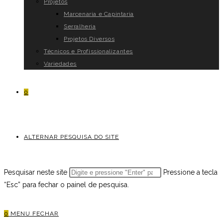
Projetos
Marcenaria e Capintaria
Serralheria
Projetos Diversos
Técnicos e Profissionalizantes
Variedades
0
ALTERNAR PESQUISA DO SITE
Pesquisar neste site
Pressione a tecla
“Esc” para fechar o painel de pesquisa.
0
MENU
FECHAR