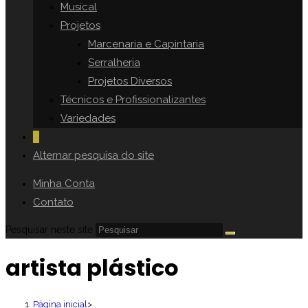
Musical
Projetos
Marcenaria e Capintaria
Serralheria
Projetos Diversos
Técnicos e Profissionalizantes
Variedades
0
Alternar pesquisa do site
Minha Conta
Contato
Pesquisar neste site
artista plástico
Página inicial
>