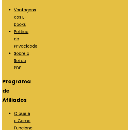
Vantagens
dos E-
books
Politica
de
Privacidade
Sobre o
Rei do
PDF
Programa
de
Afiliados
O que é
e Como
Funciona