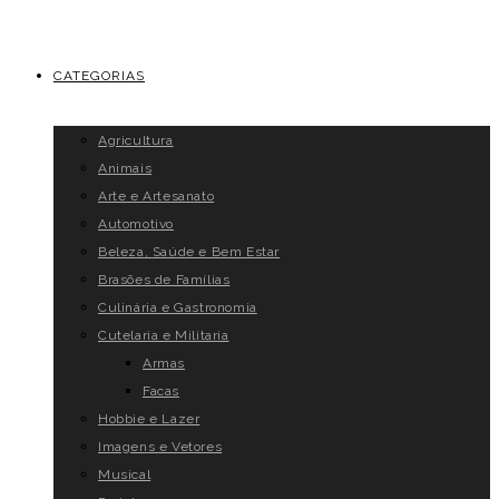
CATEGORIAS
Agricultura
Animais
Arte e Artesanato
Automotivo
Beleza, Saúde e Bem Estar
Brasões de Famílias
Culinária e Gastronomia
Cutelaria e Militaria
Armas
Facas
Hobbie e Lazer
Imagens e Vetores
Musical