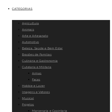
CATEGORIAS
Agricultura
Animais
Arte e Artesanato
Automotivo
Beleza, Saúde e Bem Estar
Brasões de Famílias
Culinária e Gastronomia
Cutelaria e Militaria
Armas
Facas
Hobbie e Lazer
Imagens e Vetores
Musical
Projetos
Marcenaria e Capintaria