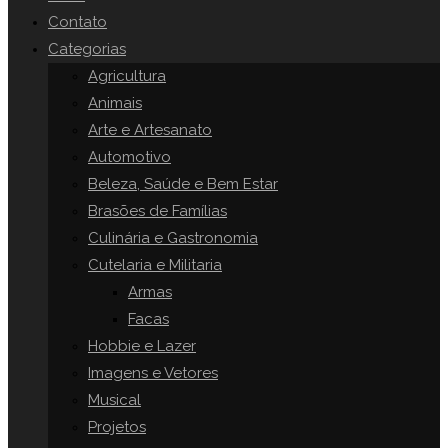
o
Contato
painel
Categorias
SITE
de
Agricultura
pesquisa.
Animais
Arte e Artesanato
Automotivo
Beleza, Saúde e Bem Estar
Brasões de Famílias
Culinária e Gastronomia
Cutelaria e Militaria
Armas
Facas
Hobbie e Lazer
Imagens e Vetores
Musical
Projetos