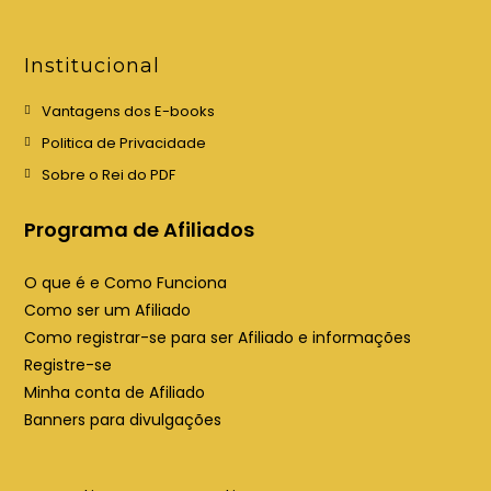
e
e
e
e
Institucional
m
m
u
u
Vantagens dos E-books
m
m
Politica de Privacidade
a
a
Sobre o Rei do PDF
n
n
o
o
Programa de Afiliados
v
v
a
a
O que é e Como Funciona
a
a
Como ser um Afiliado
b
b
Como registrar-se para ser Afiliado e informações
a
a
Registre-se
Minha conta de Afiliado
Banners para divulgações