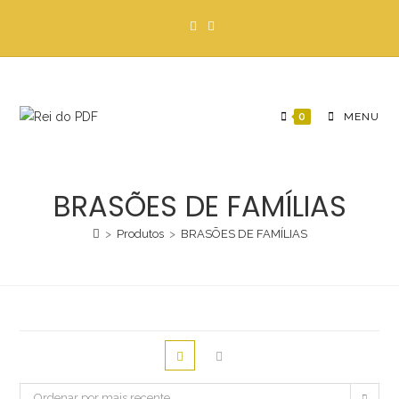
Ir
para
o
conteúdo
0
MENU
BRASÕES DE FAMÍLIAS
>
Produtos
>
BRASÕES DE FAMÍLIAS
Ordenar por mais recente