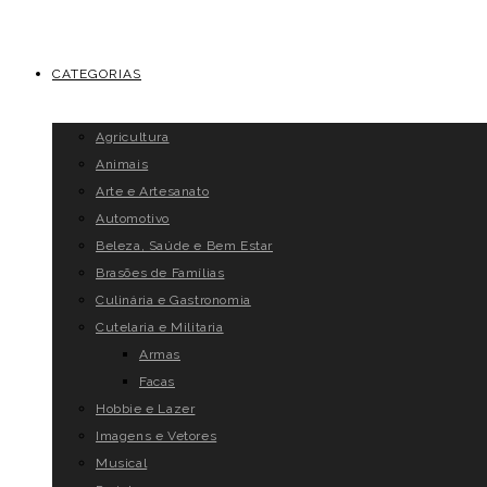
CATEGORIAS
Agricultura
Animais
Arte e Artesanato
Automotivo
Beleza, Saúde e Bem Estar
Brasões de Famílias
Culinária e Gastronomia
Cutelaria e Militaria
Armas
Facas
Hobbie e Lazer
Imagens e Vetores
Musical