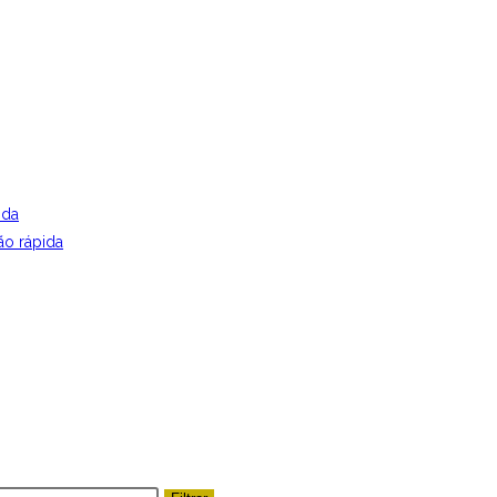
ida
ão rápida