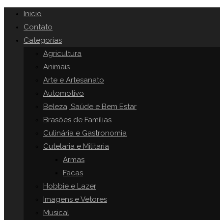
Inicio
Contato
Categorias
Agricultura
Animais
Arte e Artesanato
Automotivo
Beleza, Saúde e Bem Estar
Brasões de Famílias
Culinária e Gastronomia
Cutelaria e Militaria
Armas
Facas
Hobbie e Lazer
Imagens e Vetores
Musical