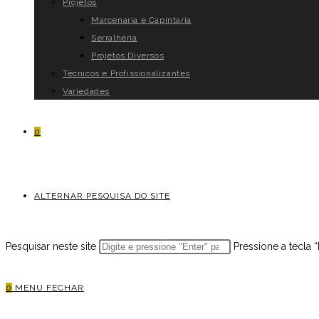
Projetos
Marcenaria e Capintaria
Serralheria
Projetos Diversos
Técnicos e Profissionalizantes
Variedades
0
ALTERNAR PESQUISA DO SITE
Pesquisar neste site
Pressione a tecla 
0
MENU
FECHAR