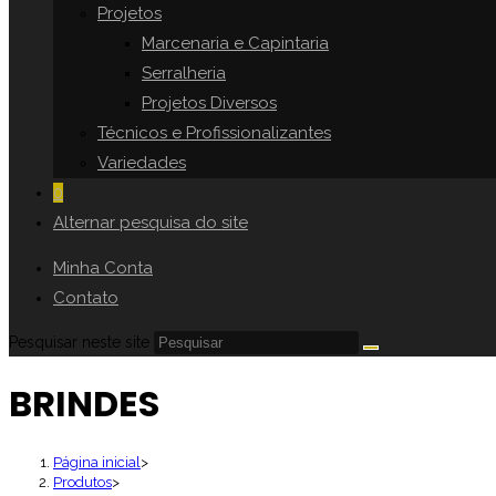
Projetos
Marcenaria e Capintaria
Serralheria
Projetos Diversos
Técnicos e Profissionalizantes
Variedades
0
Alternar pesquisa do site
Minha Conta
Contato
Pesquisar neste site
BRINDES
Página inicial
>
Produtos
>