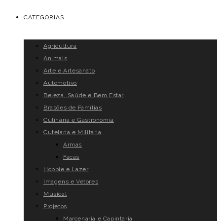
CATEGORIAS
Agricultura
Animais
Arte e Artesanato
Automotivo
Beleza, Saúde e Bem Estar
Brasões de Famílias
Culinária e Gastronomia
Cutelaria e Militaria
Armas
Facas
Hobbie e Lazer
Imagens e Vetores
Musical
Projetos
Marcenaria e Capintaria