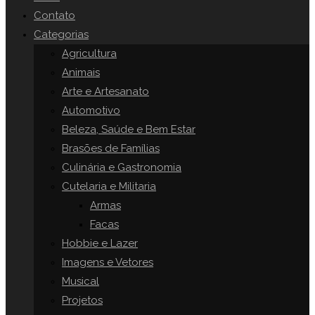
o
Contato
painel
Categorias
SITE
de
Agricultura
pesquisa.
Animais
Arte e Artesanato
Automotivo
Beleza, Saúde e Bem Estar
Brasões de Famílias
Culinária e Gastronomia
Cutelaria e Militaria
Armas
Facas
Hobbie e Lazer
Imagens e Vetores
Musical
Projetos