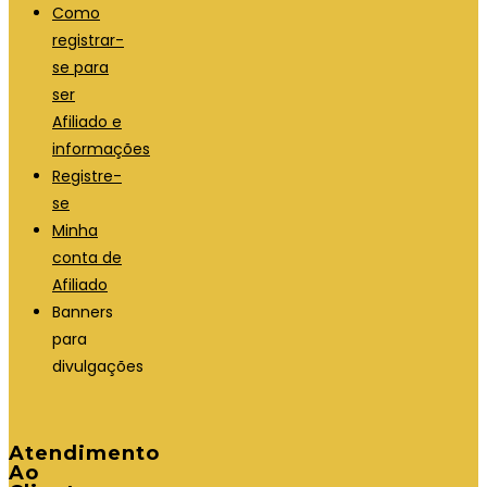
Como
registrar-
se para
ser
Afiliado e
informações
Registre-
se
Minha
conta de
Afiliado
Banners
para
divulgações
Atendimento
Ao