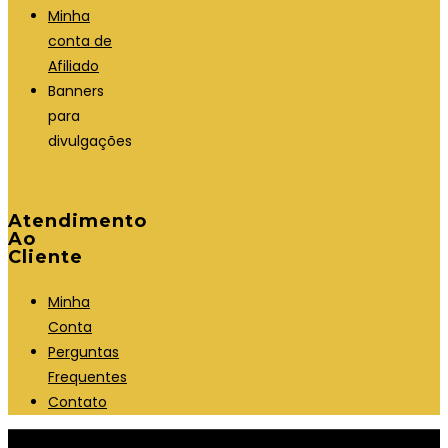
Minha
conta de
Afiliado
Banners
para
divulgações
Atendimento
Ao
Cliente
Minha
Conta
Perguntas
Frequentes
Contato