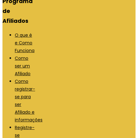
Programa
de
Afiliados
O que é
e Como
Funciona
Como
ser um
Afiliado
Como
registrar-
se para
ser
Afiliado e
informações
Registre-
se