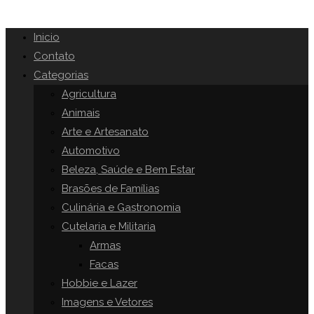
Inicio
Contato
Categorias
Agricultura
Animais
Arte e Artesanato
Automotivo
Beleza, Saúde e Bem Estar
Brasões de Famílias
Culinária e Gastronomia
Cutelaria e Militaria
Armas
Facas
Hobbie e Lazer
Imagens e Vetores