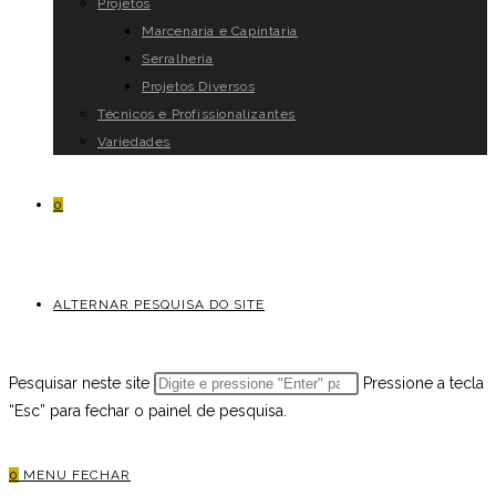
Projetos
Marcenaria e Capintaria
Serralheria
Projetos Diversos
Técnicos e Profissionalizantes
Variedades
0
ALTERNAR PESQUISA DO SITE
Pesquisar neste site
Pressione a tecla
“Esc” para fechar o painel de pesquisa.
0
MENU
FECHAR