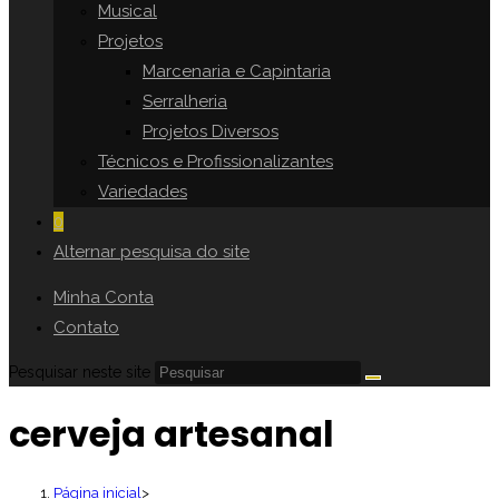
Musical
Projetos
Marcenaria e Capintaria
Serralheria
Projetos Diversos
Técnicos e Profissionalizantes
Variedades
0
Alternar pesquisa do site
Minha Conta
Contato
Pesquisar neste site
cerveja artesanal
Página inicial
>