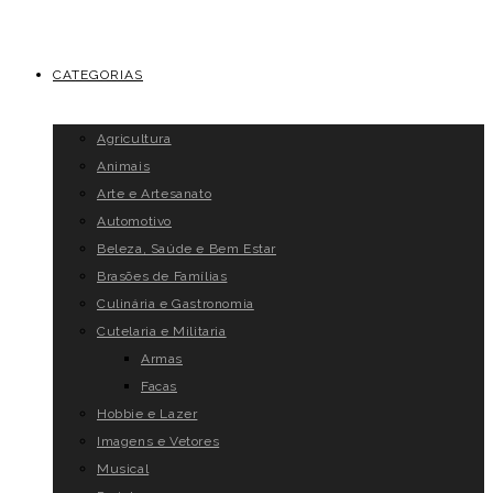
CATEGORIAS
Agricultura
Animais
Arte e Artesanato
Automotivo
Beleza, Saúde e Bem Estar
Brasões de Famílias
Culinária e Gastronomia
Cutelaria e Militaria
Armas
Facas
Hobbie e Lazer
Imagens e Vetores
Musical