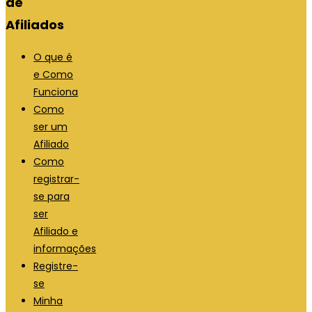
de
Afiliados
O que é
e Como
Funciona
Como
ser um
Afiliado
Como
registrar-
se para
ser
Afiliado e
informações
Registre-
se
Minha