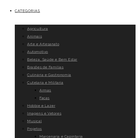
CATEGORIAS
Agricultura
Animais
Arte e Artesanato
Automotivo
Beleza, Saúde e Bem Estar
Brasões de Famílias
Culinária e Gastronomia
Cutelaria e Militaria
Armas
Facas
Hobbie e Lazer
Imagens e Vetores
Musical
Projetos
Marcenaria e Capintaria