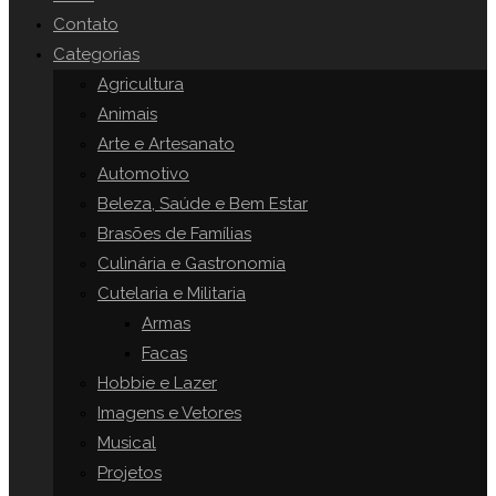
o
Contato
painel
Categorias
SITE
de
Agricultura
pesquisa.
Animais
Arte e Artesanato
Automotivo
Beleza, Saúde e Bem Estar
Brasões de Famílias
Culinária e Gastronomia
Cutelaria e Militaria
Armas
Facas
Hobbie e Lazer
Imagens e Vetores
Musical
Projetos