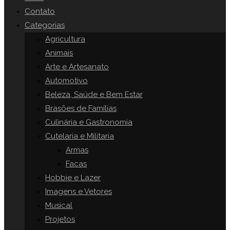
o
Contato
painel
Categorias
SITE
de
Agricultura
pesquisa.
Animais
Arte e Artesanato
Automotivo
Beleza, Saúde e Bem Estar
Brasões de Famílias
Culinária e Gastronomia
Cutelaria e Militaria
Armas
Facas
Hobbie e Lazer
Imagens e Vetores
Musical
Projetos