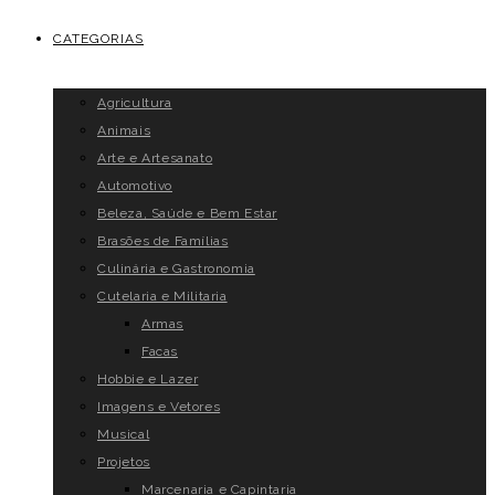
CATEGORIAS
Agricultura
Animais
Arte e Artesanato
Automotivo
Beleza, Saúde e Bem Estar
Brasões de Famílias
Culinária e Gastronomia
Cutelaria e Militaria
Armas
Facas
Hobbie e Lazer
Imagens e Vetores
Musical
Projetos
Marcenaria e Capintaria