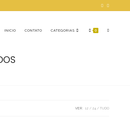
ALTERNAR
INICIO
CONTATO
CATEGORIAS
0
DOS
PESQUISA
DO
VER:
12
24
TUDO
SITE