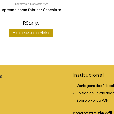
Culinária e Gastronomia
Aprenda como fabricar Chocolate
R$
14.50
Adicionar ao carrinho
Institucional
s
Vantagens dos E-boo
Politica de Privacidad
Sobre o Rei do PDF
Programa de Afil