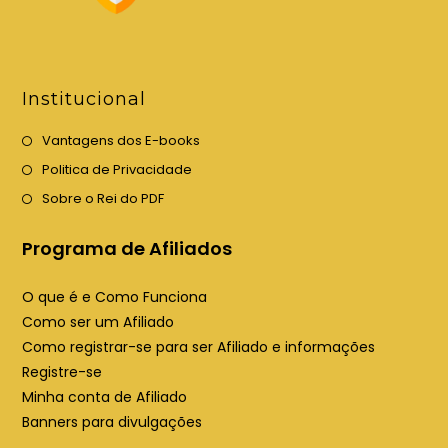
a
a
n
n
o
o
v
v
Institucional
a
a
a
a
Vantagens dos E-books
b
b
Politica de Privacidade
a
a
Sobre o Rei do PDF
Programa de Afiliados
O que é e Como Funciona
Como ser um Afiliado
Como registrar-se para ser Afiliado e informações
Registre-se
Minha conta de Afiliado
Banners para divulgações