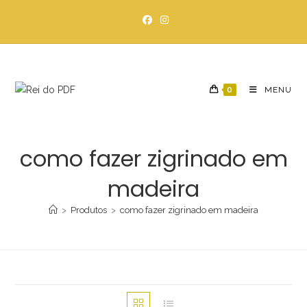
Ir
para
o
conteúdo
0
MENU
como fazer zigrinado em
madeira
>
Produtos
>
como fazer zigrinado em madeira