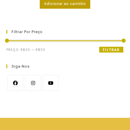
Adicionar ao carrinho
Filtrar Por Preço
Preço
Preço
PREÇO:
R$20
—
R$30
FILTRAR
mínimo
máximo
Siga-Nos