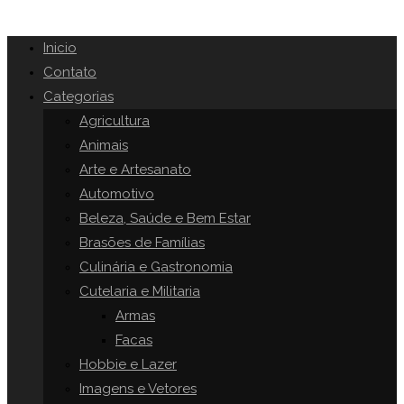
Inicio
Contato
Categorias
Agricultura
Animais
Arte e Artesanato
Automotivo
Beleza, Saúde e Bem Estar
Brasões de Famílias
Culinária e Gastronomia
Cutelaria e Militaria
Armas
Facas
Hobbie e Lazer
Imagens e Vetores