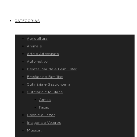
CATEGORIAS
Agricultura
Animais
Arte e Artesanato
Automotivo
Beleza, Saúde e Bem Estar
Brasões de Famílias
Culinária e Gastronomia
Cutelaria e Militaria
Armas
Facas
Hobbie e Lazer
Imagens e Vetores
Musical