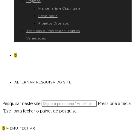
Projetos
Marcenaria e Capintaria
Serralheria
Projetos Diversos
Técnicos e Profissionalizantes
Variedades
0
ALTERNAR PESQUISA DO SITE
Pesquisar neste site
Pressione a tecla
“Esc” para fechar o painel de pesquisa.
0
MENU
FECHAR