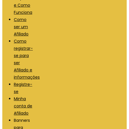
e Como
Funciona
Como
ser um
Afiliado
Como
registrar-
se para
ser
Afiliado e
informações
Registre-
se
Minha
conta de
Afiliado
Banners
para