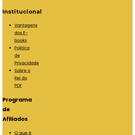
Institucional
Vantagens
dos E-
books
Politica
de
Privacidade
Sobre o
Rei do
PDF
Programa
de
Afiliados
O que é