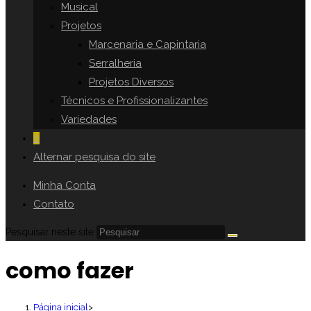
Musical
Projetos
Marcenaria e Capintaria
Serralheria
Projetos Diversos
Técnicos e Profissionalizantes
Variedades
0
Alternar pesquisa do site
Minha Conta
Contato
Pesquisar neste site
como fazer
Página inicial
>