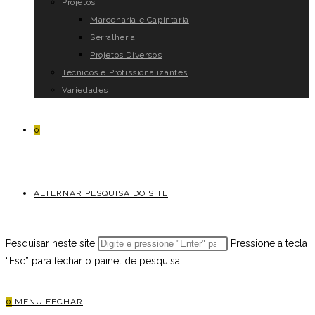
Projetos
Marcenaria e Capintaria
Serralheria
Projetos Diversos
Técnicos e Profissionalizantes
Variedades
0
ALTERNAR PESQUISA DO SITE
Pesquisar neste site
Pressione a tecla
“Esc” para fechar o painel de pesquisa.
0
MENU
FECHAR