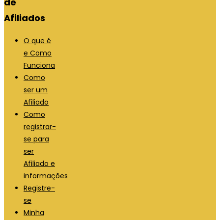
de
Afiliados
O que é
e Como
Funciona
Como
ser um
Afiliado
Como
registrar-
se para
ser
Afiliado e
informações
Registre-
se
Minha