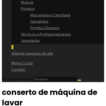
Musical
Projetos
Marcenaria e Capintaria
Serralheria
Projetos Diversos
Técnicos e Profissionalizantes
Variedades
0
Alternar pesquisa do site
Minha Conta
Contato
Pesquisar neste site
conserto de máquina de
lavar