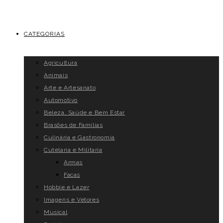
CATEGORIAS
Agricultura
Animais
Arte e Artesanato
Automotivo
Beleza, Saúde e Bem Estar
Brasões de Famílias
Culinária e Gastronomia
Cutelaria e Militaria
Armas
Facas
Hobbie e Lazer
Imagens e Vetores
Musical