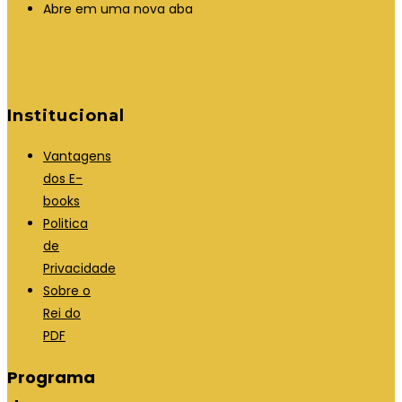
Abre em uma nova aba
Institucional
Vantagens
dos E-
books
Politica
de
Privacidade
Sobre o
Rei do
PDF
Programa