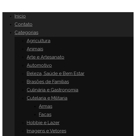
Inicio
Contato
Categorias
Agricultura
Animais
Arte e Artesanato
Automotivo
Beleza, Saúde e Bem Estar
Brasões de Famílias
Culinária e Gastronomia
Cutelaria e Militaria
Armas
Facas
Hobbie e Lazer
Imagens e Vetores