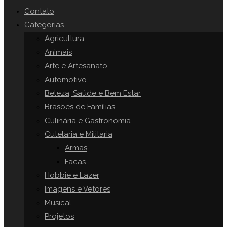
o
Contato
painel
Categorias
SITE
de
Agricultura
pesquisa.
Animais
Arte e Artesanato
Automotivo
Beleza, Saúde e Bem Estar
Brasões de Famílias
Culinária e Gastronomia
Cutelaria e Militaria
Armas
Facas
Hobbie e Lazer
Imagens e Vetores
Musical
Projetos