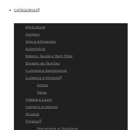
CATEGORIAS
Agricultura
Animais
Arte e Artesanato
Automotivo
Beleza, Saúde e Bem Estar
Brasões de Famílias
Culinária e Gastronomia
Cutelaria e Militaria
Armas
Facas
Hobbie e Lazer
Imagens e Vetores
Musical
Projetos
Marcenaria e Capintaria