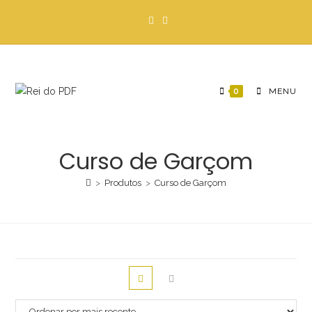
Ir
para
o
conteúdo
0
MENU
Curso de Garçom
>
Produtos
>
Curso de Garçom