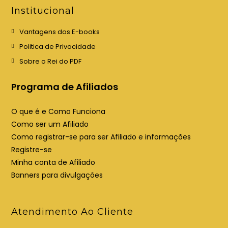
e
e
Institucional
m
m
u
u
Vantagens dos E-books
m
m
Politica de Privacidade
a
a
Sobre o Rei do PDF
n
n
o
o
Programa de Afiliados
v
v
a
a
O que é e Como Funciona
a
a
Como ser um Afiliado
b
b
Como registrar-se para ser Afiliado e informações
a
a
Registre-se
Minha conta de Afiliado
Banners para divulgações
Atendimento Ao Cliente