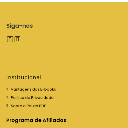
Siga-nos
A
A
b
b
r
r
e
e
e
e
Institucional
m
m
u
u
Vantagens dos E-books
m
m
Politica de Privacidade
a
a
Sobre o Rei do PDF
n
n
o
o
Programa de Afiliados
v
v