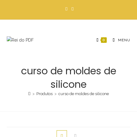
Ir
para
o
conteúdo
0
MENU
curso de moldes de
silicone
>
Produtos
>
curso de moldes de silicone