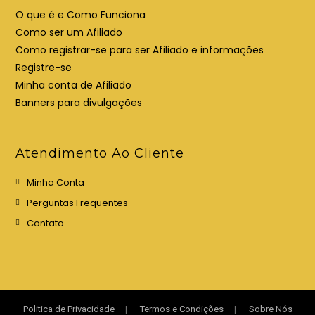
a
a
O que é e Como Funciona
a
a
Como ser um Afiliado
b
b
Como registrar-se para ser Afiliado e informações
a
a
Registre-se
Minha conta de Afiliado
Banners para divulgações
Atendimento Ao Cliente
Minha Conta
Perguntas Frequentes
Contato
Politica de Privacidade
Termos e Condições
Sobre Nós