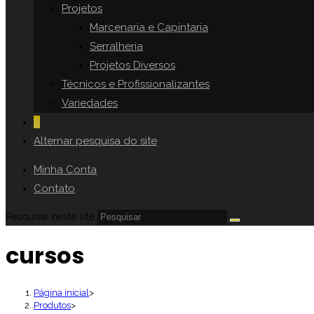
Projetos
Marcenaria e Capintaria
Serralheria
Projetos Diversos
Técnicos e Profissionalizantes
Variedades
0
Alternar pesquisa do site
Minha Conta
Contato
Pesquisar neste site
cursos
Página inicial
>
Produtos
>