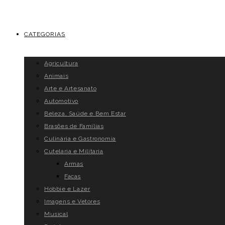
CATEGORIAS
Agricultura
Animais
Arte e Artesanato
Automotivo
Beleza, Saúde e Bem Estar
Brasões de Famílias
Culinária e Gastronomia
Cutelaria e Militaria
Armas
Facas
Hobbie e Lazer
Imagens e Vetores
Musical