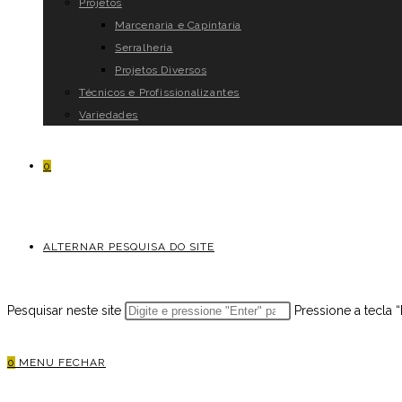
Projetos
Marcenaria e Capintaria
Serralheria
Projetos Diversos
Técnicos e Profissionalizantes
Variedades
0
ALTERNAR PESQUISA DO SITE
Pesquisar neste site
Pressione a tecla 
0
MENU
FECHAR