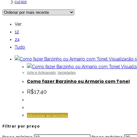
cursos
Ver:
12
24
Tudo
Visualização r
Visualiz
Arte e Artesanato
,
Variedades
Como fazer Barzinho ou Armario com Tonel
R$
17.40
Adicionar ao carrinho
Filtrar por preço