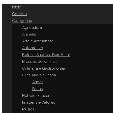
Inicio
Contato
Categorias
Agricultura
Animais
Arte e Artesanato
Automotivo
Beleza, Saúde e Bem Estar
Brasões de Famílias
Culinária e Gastronomia
Cutelaria e Militaria
Armas
Facas
Hobbie e Lazer
Imagens e Vetores
Musical