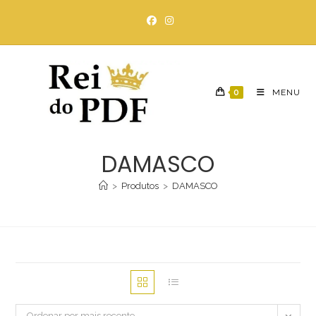
Ir
para
o
conteúdo
0
MENU
DAMASCO
>
Produtos
>
DAMASCO
Ordenar por mais recente