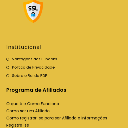
m
m
u
u
m
m
a
a
n
n
o
o
v
v
Institucional
a
a
a
a
Vantagens dos E-books
b
b
Politica de Privacidade
a
a
Sobre o Rei do PDF
Programa de Afiliados
O que é e Como Funciona
Como ser um Afiliado
Como registrar-se para ser Afiliado e informações
Registre-se