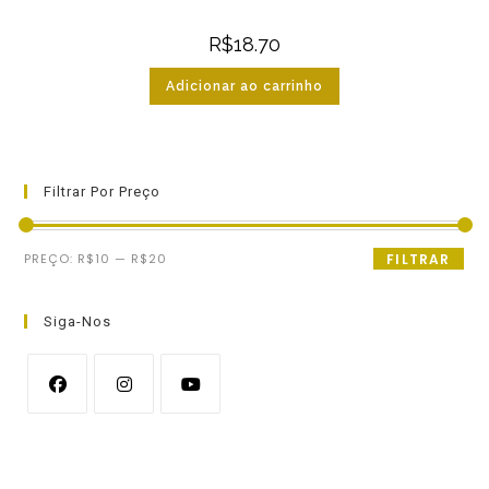
R$
18.70
Adicionar ao carrinho
Filtrar Por Preço
Preço
Preço
PREÇO:
R$10
—
R$20
FILTRAR
mínimo
máximo
Siga-Nos