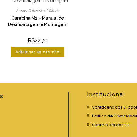
Armas
,
Cutelaria e Militaria
Carabina M1 – Manual de
Desmontagem e Montagem
R$
22.70
Adicionar ao carrinho
Institucional
s
Vantagens dos E-boo
Politica de Privacidad
Sobre o Rei do PDF