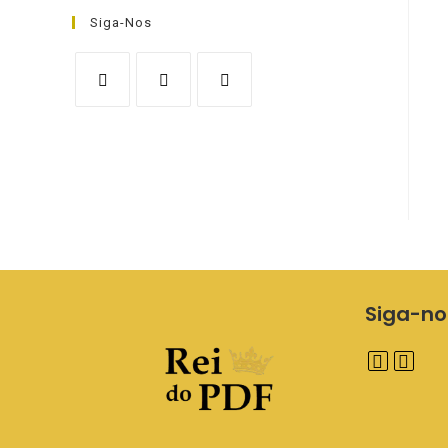
Siga-Nos
Siga-no
A
A
b
b
r
r