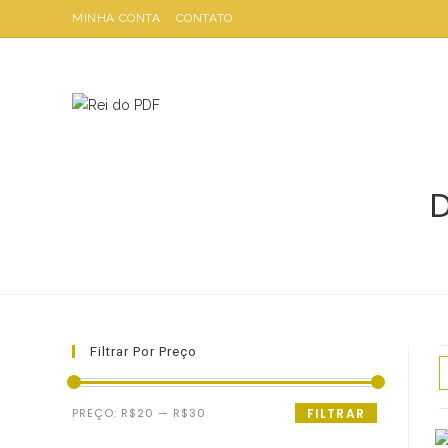
Ir
MINHA CONTA
CONTATO
para
o
conteúdo
Filtrar Por Preço
Preço
Preço
PREÇO:
R$20
—
R$30
FILTRAR
mínimo
máximo