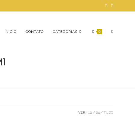
ALTERNAR
INICIO
CONTATO
CATEGORIAS
0
1
PESQUISA
DO
VER:
12
24
TUDO
SITE