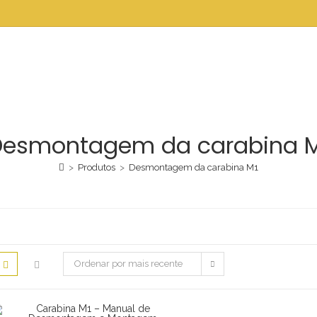
Desmontagem da carabina M
>
Produtos
>
Desmontagem da carabina M1
Ordenar por mais recente