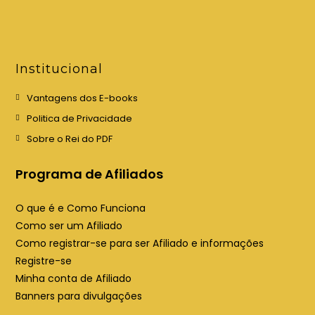
b
b
r
r
e
e
e
e
Institucional
m
m
u
u
Vantagens dos E-books
m
m
Politica de Privacidade
a
a
Sobre o Rei do PDF
n
n
o
o
Programa de Afiliados
v
v
a
a
O que é e Como Funciona
a
a
Como ser um Afiliado
b
b
Como registrar-se para ser Afiliado e informações
a
a
Registre-se
Minha conta de Afiliado
Banners para divulgações