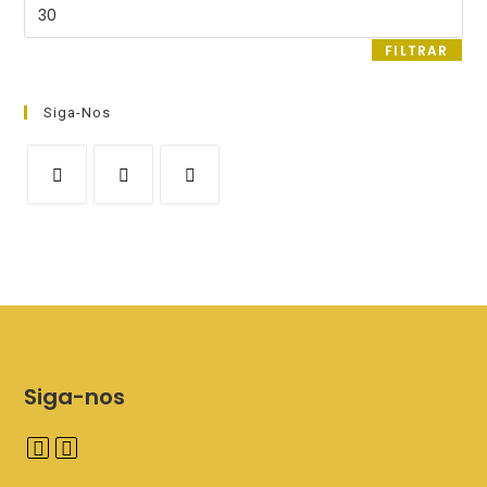
Preço
máximo
FILTRAR
Siga-Nos
Siga-nos
A
A