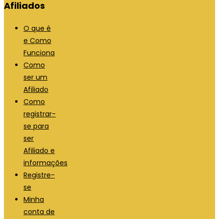
Afiliados
O que é
e Como
Funciona
Como
ser um
Afiliado
Como
registrar-
se para
ser
Afiliado e
informações
Registre-
se
Minha
conta de