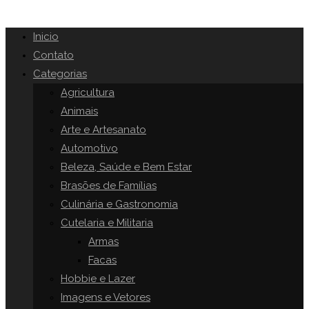
Inicio
Contato
Categorias
Agricultura
Animais
Arte e Artesanato
Automotivo
Beleza, Saúde e Bem Estar
Brasões de Famílias
Culinária e Gastronomia
Cutelaria e Militaria
Armas
Facas
Hobbie e Lazer
Imagens e Vetores