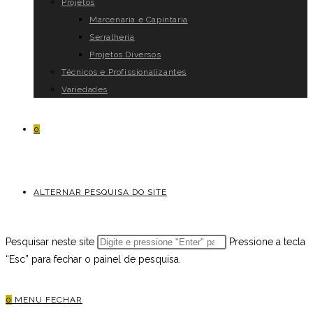
Projetos
Marcenaria e Capintaria
Serralheria
Projetos Diversos
Técnicos e Profissionalizantes
Variedades
0
ALTERNAR PESQUISA DO SITE
Pesquisar neste site
Pressione a tecla
“Esc” para fechar o painel de pesquisa.
0
MENU
FECHAR