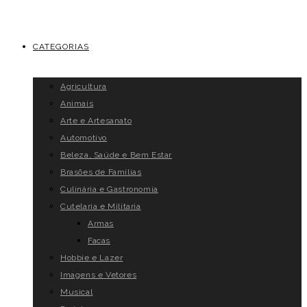
CATEGORIAS
Agricultura
Animais
Arte e Artesanato
Automotivo
Beleza, Saúde e Bem Estar
Brasões de Famílias
Culinária e Gastronomia
Cutelaria e Militaria
Armas
Facas
Hobbie e Lazer
Imagens e Vetores
Musical