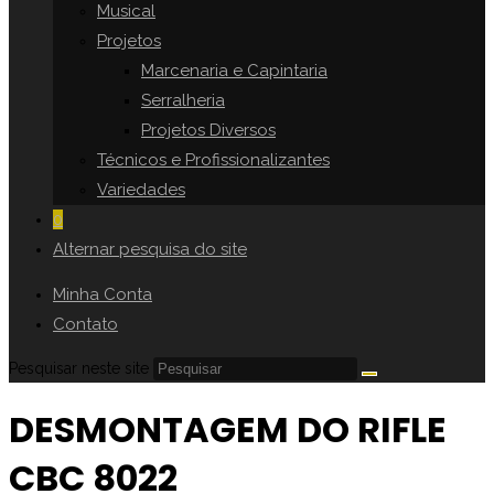
Musical
Projetos
Marcenaria e Capintaria
Serralheria
Projetos Diversos
Técnicos e Profissionalizantes
Variedades
0
Alternar pesquisa do site
Minha Conta
Contato
Pesquisar neste site
DESMONTAGEM DO RIFLE
CBC 8022