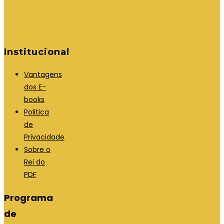
Institucional
Vantagens
dos E-
books
Politica
de
Privacidade
Sobre o
Rei do
PDF
Programa
de