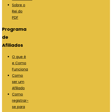
Sobre o
Rei do
PDF
Programa
de
Afiliados
O que é
e Como
Funciona
Como
ser um
Afiliado
Como
registrar-
se para