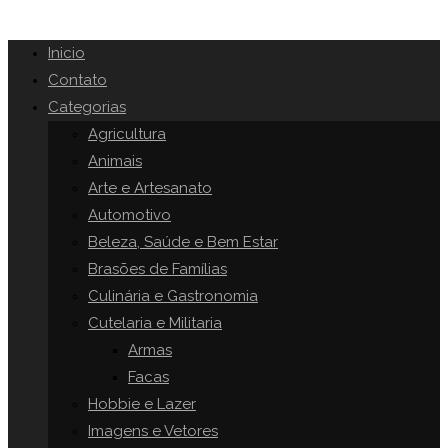
Inicio
Contato
Categorias
Agricultura
Animais
Arte e Artesanato
Automotivo
Beleza, Saúde e Bem Estar
Brasões de Famílias
Culinária e Gastronomia
Cutelaria e Militaria
Armas
Facas
Hobbie e Lazer
Imagens e Vetores