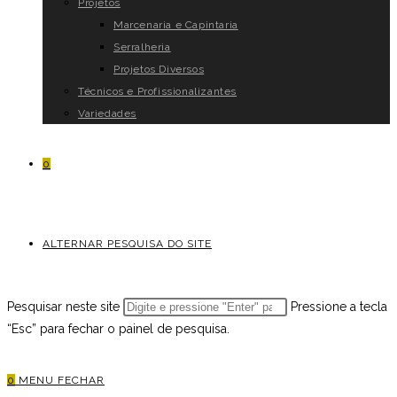
Projetos
Marcenaria e Capintaria
Serralheria
Projetos Diversos
Técnicos e Profissionalizantes
Variedades
0
ALTERNAR PESQUISA DO SITE
Pesquisar neste site
Pressione a tecla
“Esc” para fechar o painel de pesquisa.
0
MENU
FECHAR