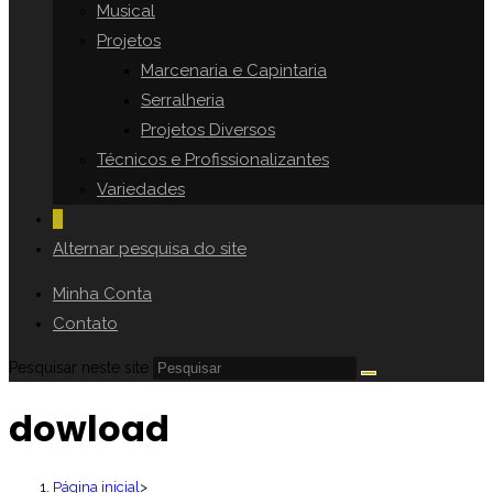
Musical
Projetos
Marcenaria e Capintaria
Serralheria
Projetos Diversos
Técnicos e Profissionalizantes
Variedades
0
Alternar pesquisa do site
Minha Conta
Contato
Pesquisar neste site
dowload
Página inicial
>