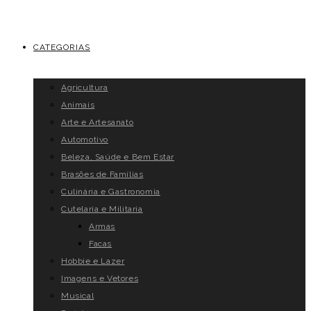
CATEGORIAS
Agricultura
Animais
Arte e Artesanato
Automotivo
Beleza, Saúde e Bem Estar
Brasões de Famílias
Culinária e Gastronomia
Cutelaria e Militaria
Armas
Facas
Hobbie e Lazer
Imagens e Vetores
Musical