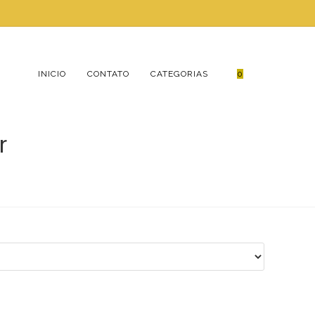
ALTERNAR
INICIO
CONTATO
CATEGORIAS
0
r
PESQUISA
DO
SITE