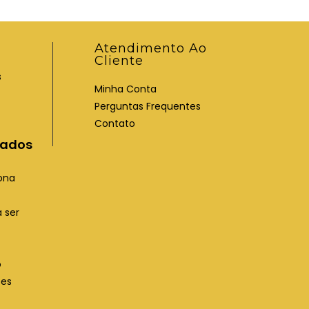
Atendimento Ao
Cliente
s
Minha Conta
Perguntas Frequentes
Contato
iados
ona
 ser
o
ões