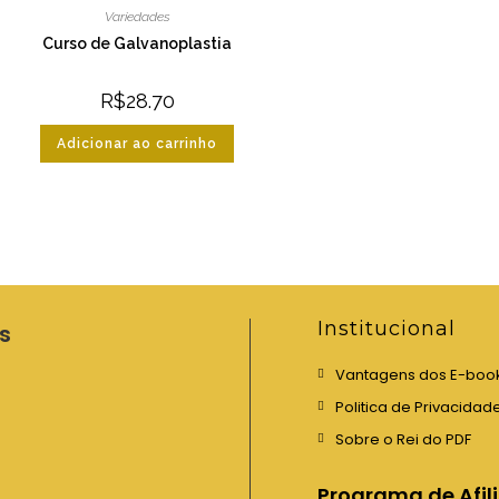
Variedades
Curso de Galvanoplastia
R$
28.70
Adicionar ao carrinho
Institucional
s
Vantagens dos E-boo
Politica de Privacidad
Sobre o Rei do PDF
Programa de Afil