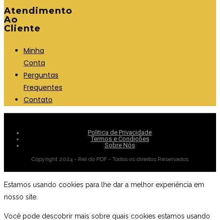
Atendimento
Ao
Cliente
Minha
Conta
Perguntas
Frequentes
Contato
Politica de Privacidade
Termos e Condições
Sobre Nós
Copyright 2024 - Rei do PDF - Todos os direitos Reservados
Estamos usando cookies para lhe dar a melhor experiência em
nosso site.
Você pode descobrir mais sobre quais cookies estamos usando