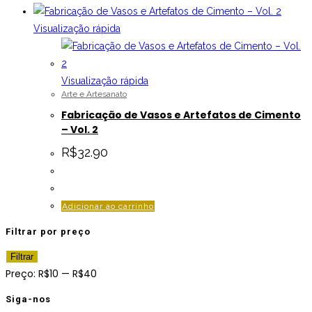
Visualização rápida
Visualização rápida
Arte e Artesanato
Fabricação de Vasos e Artefatos de Cimento
– Vol. 2
R$
32.90
Adicionar ao carrinho
Filtrar por preço
Preço
Preço
Filtrar
mínimo
máximo
Preço:
R$10
—
R$40
Siga-nos