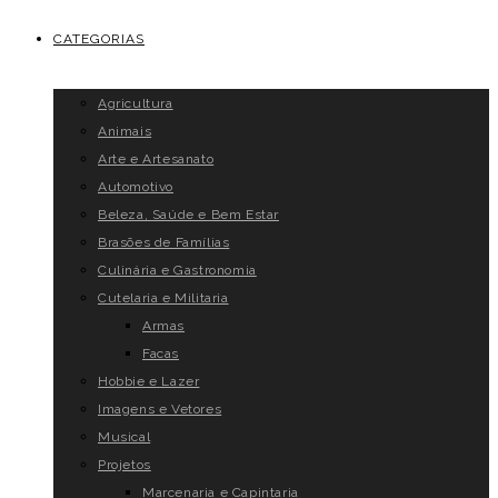
CATEGORIAS
Agricultura
Animais
Arte e Artesanato
Automotivo
Beleza, Saúde e Bem Estar
Brasões de Famílias
Culinária e Gastronomia
Cutelaria e Militaria
Armas
Facas
Hobbie e Lazer
Imagens e Vetores
Musical
Projetos
Marcenaria e Capintaria