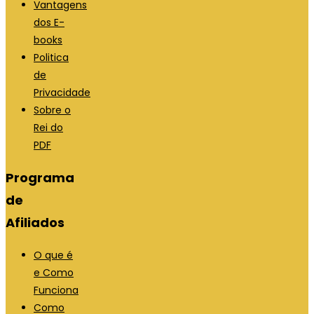
n
a
Vantagens
o
n
dos E-
v
o
books
a
v
Politica
a
a
de
b
a
Privacidade
a
b
Sobre o
a
Rei do
PDF
Programa
de
Afiliados
O que é
e Como
Funciona
Como