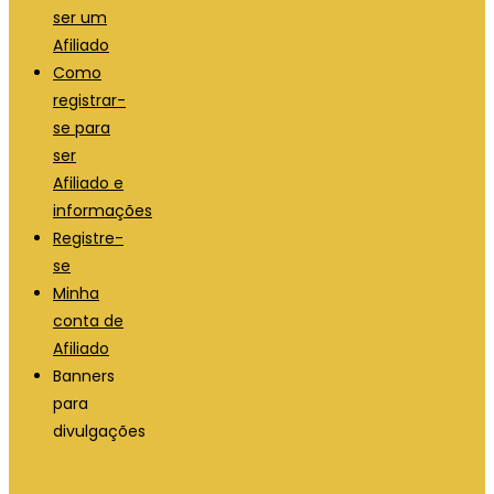
ser um
Afiliado
Como
registrar-
se para
ser
Afiliado e
informações
Registre-
se
Minha
conta de
Afiliado
Banners
para
divulgações