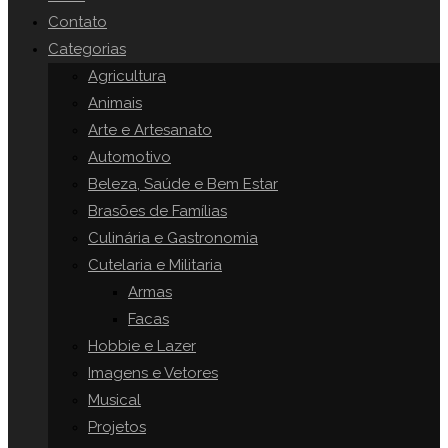
o
Contato
painel
Categorias
SITE
de
Agricultura
pesquisa.
Animais
Arte e Artesanato
Automotivo
Beleza, Saúde e Bem Estar
Brasões de Famílias
Culinária e Gastronomia
Cutelaria e Militaria
Armas
Facas
Hobbie e Lazer
Imagens e Vetores
Musical
Projetos