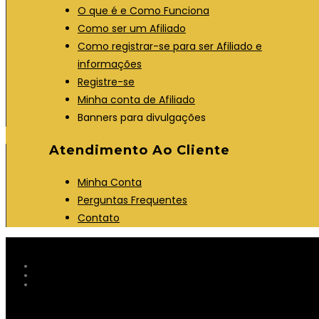
O que é e Como Funciona
Como ser um Afiliado
Como registrar-se para ser Afiliado e
informações
Registre-se
Minha conta de Afiliado
Banners para divulgações
Atendimento Ao Cliente
Minha Conta
Perguntas Frequentes
Contato