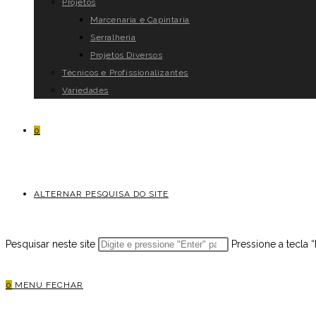
Projetos
Marcenaria e Capintaria
Serralheria
Projetos Diversos
Técnicos e Profissionalizantes
Variedades
0
ALTERNAR PESQUISA DO SITE
Pesquisar neste site
Pressione a tecla 
0
MENU
FECHAR