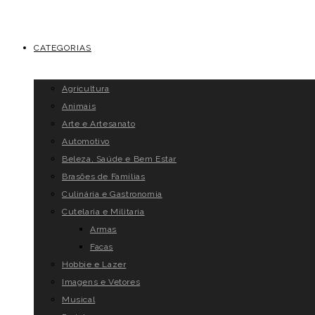
CATEGORIAS
Agricultura
Animais
Arte e Artesanato
Automotivo
Beleza, Saúde e Bem Estar
Brasões de Famílias
Culinária e Gastronomia
Cutelaria e Militaria
Armas
Facas
Hobbie e Lazer
Imagens e Vetores
Musical