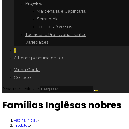
Projetos
Marcenaria e Capintaria
Serralheria
Projetos Diversos
Técnicos e Profissionalizantes
Variedades
0
Alternar pesquisa do site
Minha Conta
Contato
Pesquisar neste site
Famílias Inglêsas nobres
Página inicial
>
Produtos
>