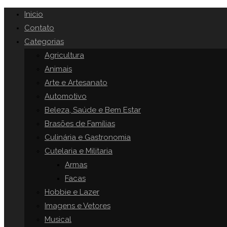
Inicio
Contato
Categorias
Agricultura
Animais
Arte e Artesanato
Automotivo
Beleza, Saúde e Bem Estar
Brasões de Famílias
Culinária e Gastronomia
Cutelaria e Militaria
Armas
Facas
Hobbie e Lazer
Imagens e Vetores
Musical