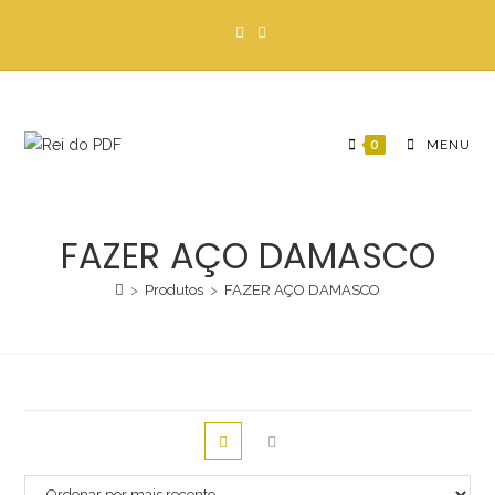
Ir
para
o
conteúdo
0
MENU
FAZER AÇO DAMASCO
>
Produtos
>
FAZER AÇO DAMASCO