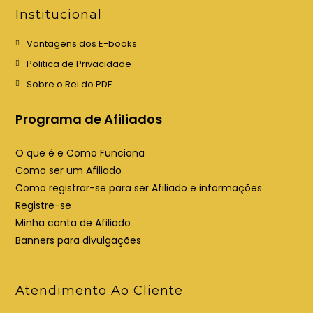
e
e
Institucional
m
m
u
u
Vantagens dos E-books
m
m
Politica de Privacidade
a
a
Sobre o Rei do PDF
n
n
o
o
Programa de Afiliados
v
v
a
a
O que é e Como Funciona
a
a
Como ser um Afiliado
b
b
Como registrar-se para ser Afiliado e informações
a
a
Registre-se
Minha conta de Afiliado
Banners para divulgações
Atendimento Ao Cliente