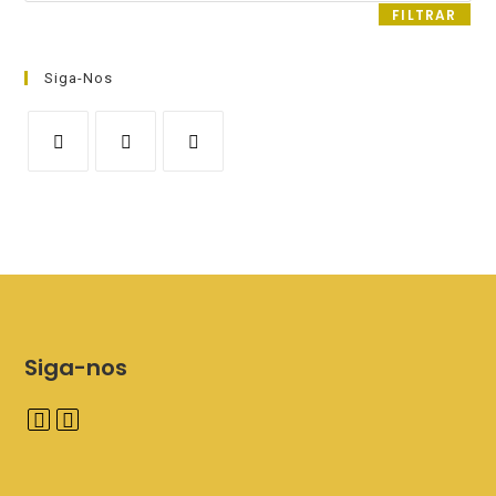
FILTRAR
Siga-Nos
Siga-nos
A
A
b
b