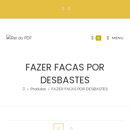
Ir
para
o
conteúdo
0
MENU
FAZER FACAS POR
DESBASTES
>
Produtos
>
FAZER FACAS POR DESBASTES