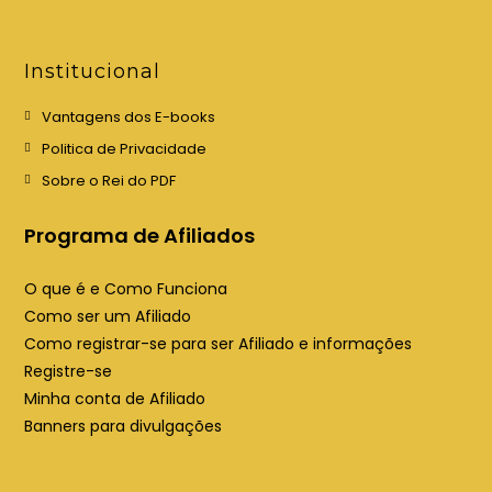
r
r
e
e
e
e
Institucional
m
m
u
u
Vantagens dos E-books
m
m
Politica de Privacidade
a
a
Sobre o Rei do PDF
n
n
o
o
Programa de Afiliados
v
v
a
a
O que é e Como Funciona
a
a
Como ser um Afiliado
b
b
Como registrar-se para ser Afiliado e informações
a
a
Registre-se
Minha conta de Afiliado
Banners para divulgações