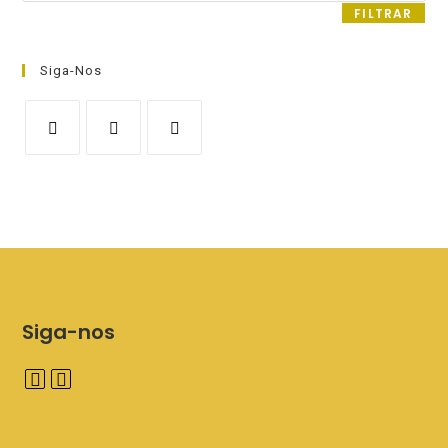
FILTRAR
Siga-Nos
Siga-nos
A
A
b
b