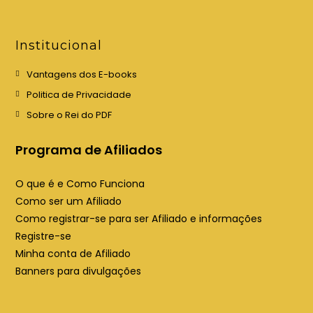
r
r
e
e
e
e
Institucional
m
m
u
u
Vantagens dos E-books
m
m
Politica de Privacidade
a
a
Sobre o Rei do PDF
n
n
o
o
Programa de Afiliados
v
v
a
a
O que é e Como Funciona
a
a
Como ser um Afiliado
b
b
Como registrar-se para ser Afiliado e informações
a
a
Registre-se
Minha conta de Afiliado
Banners para divulgações