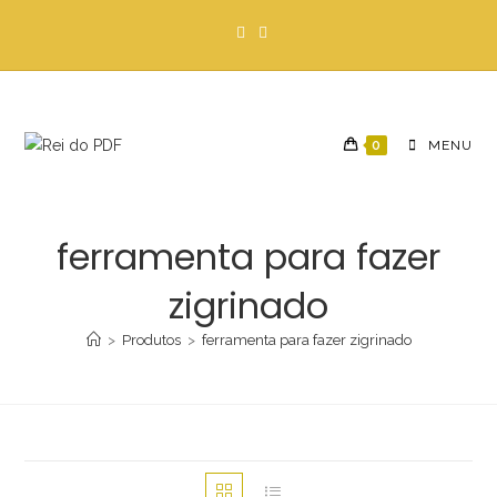
Ir
para
o
conteúdo
0
MENU
ferramenta para fazer
zigrinado
>
Produtos
>
ferramenta para fazer zigrinado