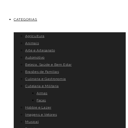
CATEGORIAS
Agricultura
Animais
Arte e Artesanato
Automotivo
Beleza, Saúde e Bem Estar
Brasões de Famílias
Culinária e Gastronomia
Cutelaria e Militaria
Armas
Facas
Hobbie e Lazer
Imagens e Vetores
Musical