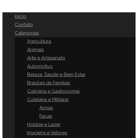
Inicio
Contato
Categorias
Agricultura
Animais
Arte e Artesanato
Automotivo
Beleza, Saúde e Bem Estar
Brasões de Famílias
Culinária e Gastronomia
Cutelaria e Militaria
Armas
Facas
Hobbie e Lazer
Imagens e Vetores