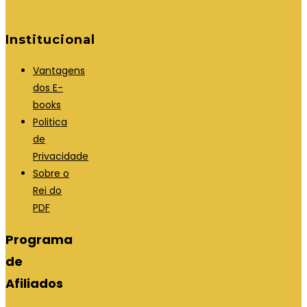
Institucional
Vantagens
dos E-
books
Politica
de
Privacidade
Sobre o
Rei do
PDF
Programa
de
Afiliados