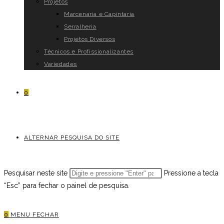
Projetos
Marcenaria e Capintaria
Serralheria
Projetos Diversos
Técnicos e Profissionalizantes
Variedades
0
ALTERNAR PESQUISA DO SITE
Pesquisar neste site
Pressione a tecla
“Esc” para fechar o painel de pesquisa.
0
MENU
FECHAR