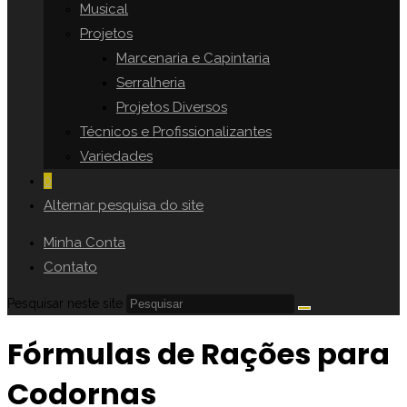
Musical
Projetos
Marcenaria e Capintaria
Serralheria
Projetos Diversos
Técnicos e Profissionalizantes
Variedades
0
Alternar pesquisa do site
Minha Conta
Contato
Pesquisar neste site
Fórmulas de Rações para
Codornas