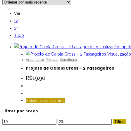
Ver:
12
24
Tudo
Visualização rápid
Visualização
Automotivo
,
Projetos
,
Serralheria
Projeto de Gaiola Cross – 2 Passageiros
R$
19.90
Adicionar ao carrinho
Filtrar por preço
Preço
Preço
Filtrar
mínimo
máximo