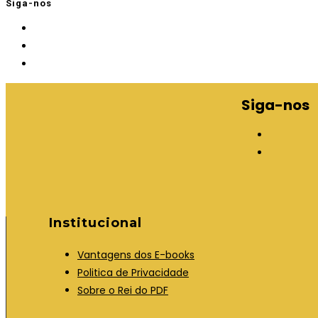
Siga-nos
Siga-nos
A
b
A
r
b
e
r
e
e
Institucional
m
e
u
m
Vantagens dos E-books
m
u
Politica de Privacidade
a
m
Sobre o Rei do PDF
n
a
o
n