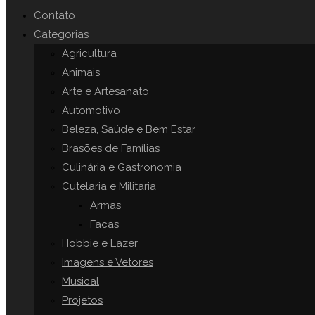
o
Contato
painel
Categorias
SITE
de
Agricultura
pesquisa.
Animais
Arte e Artesanato
Automotivo
Beleza, Saúde e Bem Estar
Brasões de Famílias
Culinária e Gastronomia
Cutelaria e Militaria
Armas
Facas
Hobbie e Lazer
Imagens e Vetores
Musical
Projetos