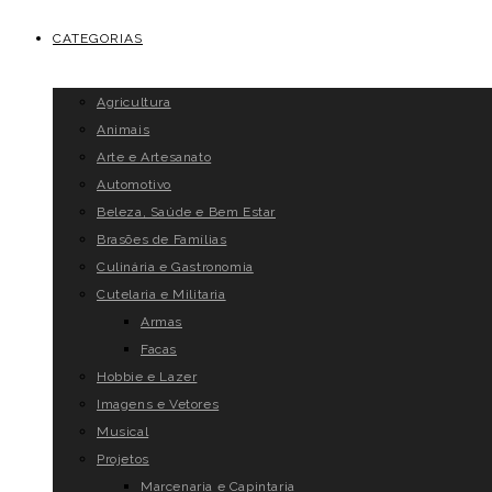
CATEGORIAS
Agricultura
Animais
Arte e Artesanato
Automotivo
Beleza, Saúde e Bem Estar
Brasões de Famílias
Culinária e Gastronomia
Cutelaria e Militaria
Armas
Facas
Hobbie e Lazer
Imagens e Vetores
Musical
Projetos
Marcenaria e Capintaria