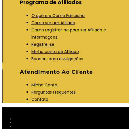
Programa de Afiliados
v
o
a
v
O que é e Como Funciona
a
a
Como ser um Afiliado
b
a
Como registrar-se para ser Afiliado e
a
b
informações
a
Registre-se
Minha conta de Afiliado
Banners para divulgações
Atendimento Ao Cliente
Minha Conta
Perguntas Frequentes
Contato