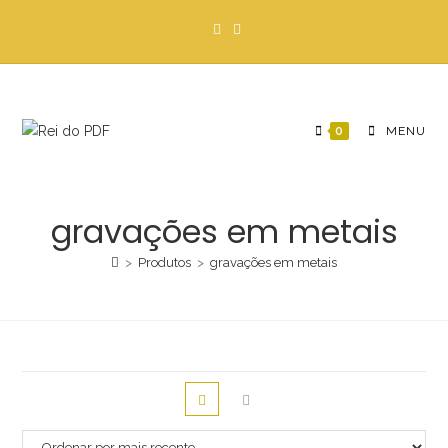
Ir
para
o
conteúdo
0
MENU
gravações em metais
>
Produtos
>
gravações em metais