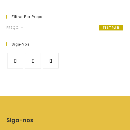
Filtrar Por Preço
Preço
Preço
PREÇO:
—
FILTRAR
mínimo
máximo
Siga-Nos
Siga-nos