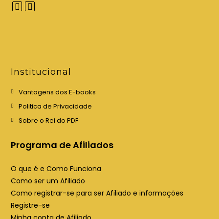
A
A
b
b
r
r
e
e
e
e
Institucional
m
m
u
u
Vantagens dos E-books
m
m
Politica de Privacidade
a
a
Sobre o Rei do PDF
n
n
o
o
Programa de Afiliados
v
v
a
a
O que é e Como Funciona
a
a
Como ser um Afiliado
b
b
Como registrar-se para ser Afiliado e informações
a
a
Registre-se
Minha conta de Afiliado