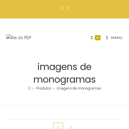
Ir
para
o
conteúdo
0
MENU
imagens de
monogramas
>
Produtos
>
imagens de monogramas