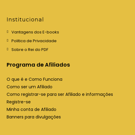
r
r
e
e
e
e
Institucional
m
m
u
u
Vantagens dos E-books
m
m
Politica de Privacidade
a
a
Sobre o Rei do PDF
n
n
o
o
Programa de Afiliados
v
v
a
a
O que é e Como Funciona
a
a
Como ser um Afiliado
b
b
Como registrar-se para ser Afiliado e informações
a
a
Registre-se
Minha conta de Afiliado
Banners para divulgações