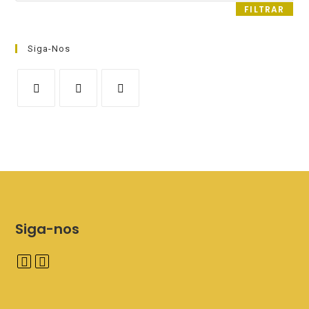
FILTRAR
Siga-Nos
Siga-nos
A
A
b
b