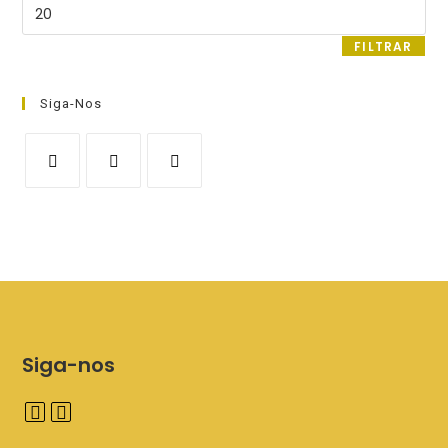
Preço
máximo
FILTRAR
Siga-Nos
Siga-nos
A
A