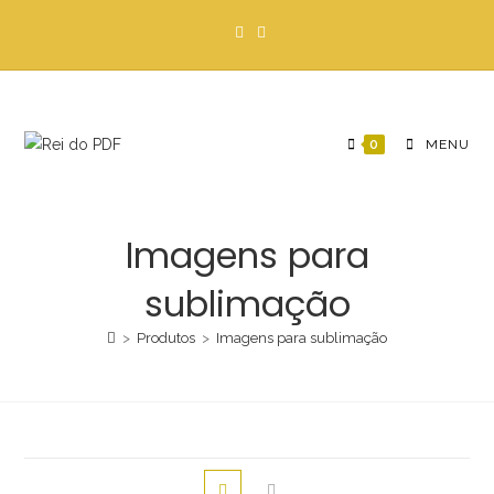
Ir
para
o
conteúdo
0
MENU
Imagens para
sublimação
>
Produtos
>
Imagens para sublimação