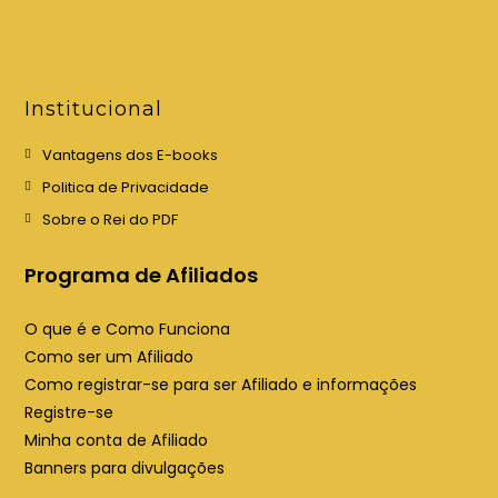
b
b
r
r
e
e
e
e
Institucional
m
m
u
u
Vantagens dos E-books
m
m
Politica de Privacidade
a
a
Sobre o Rei do PDF
n
n
o
o
Programa de Afiliados
v
v
a
a
O que é e Como Funciona
a
a
Como ser um Afiliado
b
b
Como registrar-se para ser Afiliado e informações
a
a
Registre-se
Minha conta de Afiliado
Banners para divulgações