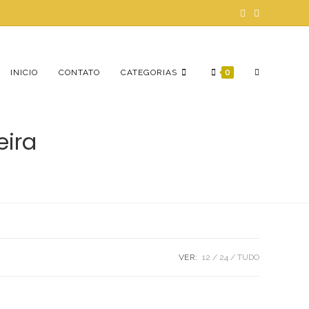
ALTERNAR
INICIO
CONTATO
CATEGORIAS
0
eira
PESQUISA
DO
VER:
12
24
TUDO
SITE