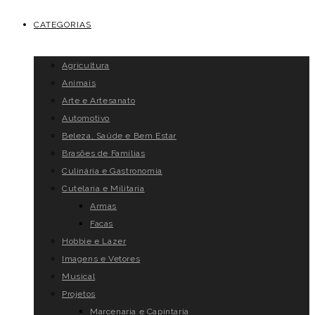
CATEGORIAS
Agricultura
Animais
Arte e Artesanato
Automotivo
Beleza, Saúde e Bem Estar
Brasões de Famílias
Culinária e Gastronomia
Cutelaria e Militaria
Armas
Facas
Hobbie e Lazer
Imagens e Vetores
Musical
Projetos
Marcenaria e Capintaria