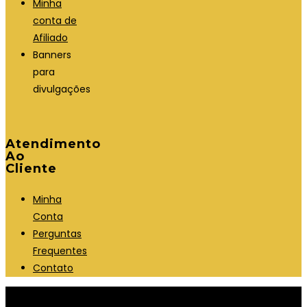
Minha
conta de
Afiliado
Banners
para
divulgações
Atendimento
Ao
Cliente
Minha
Conta
Perguntas
Frequentes
Contato