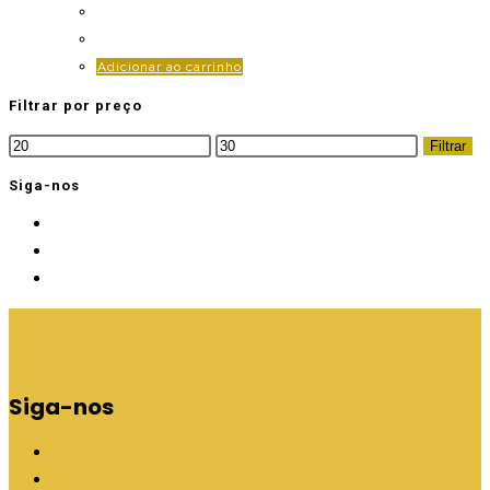
Adicionar ao carrinho
Filtrar por preço
Preço
Preço
Filtrar
mínimo
máximo
Siga-nos
Siga-nos
A
b
A