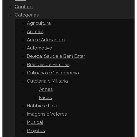
o
Contato
painel
Categorias
SITE
de
Agricultura
pesquisa.
Animais
Arte e Artesanato
Automotivo
Beleza, Saúde e Bem Estar
Brasões de Famílias
Culinária e Gastronomia
Cutelaria e Militaria
Armas
Facas
Hobbie e Lazer
Imagens e Vetores
Musical
Projetos