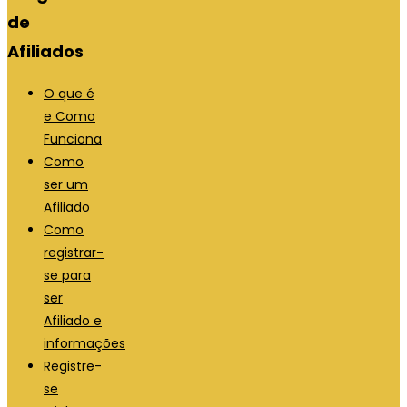
de
Afiliados
O que é
e Como
Funciona
Como
ser um
Afiliado
Como
registrar-
se para
ser
Afiliado e
informações
Registre-
se