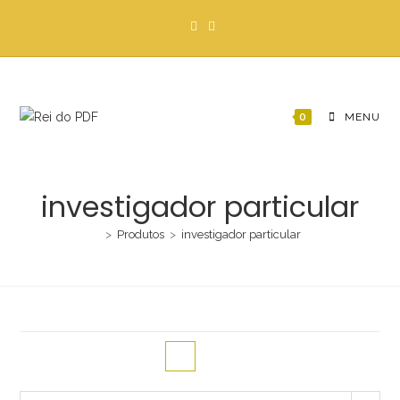
Ir
para
o
conteúdo
0
MENU
investigador particular
>
Produtos
>
investigador particular