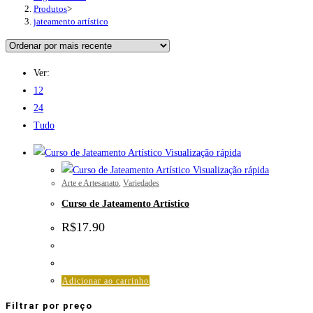
Produtos
>
jateamento artístico
Ver:
12
24
Tudo
Visualização rápida
Visualização rápida
Arte e Artesanato
,
Variedades
Curso de Jateamento Artístico
R$
17.90
Adicionar ao carrinho
Filtrar por preço