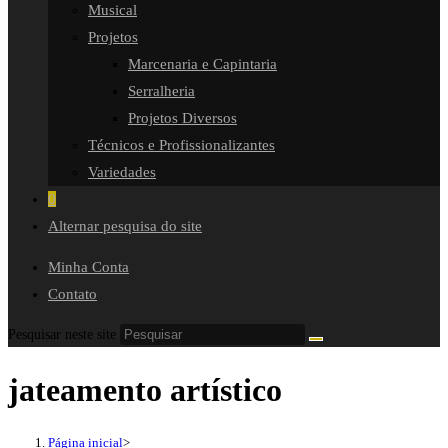
Musical
Projetos
Marcenaria e Capintaria
Serralheria
Projetos Diversos
Técnicos e Profissionalizantes
Variedades
0
Alternar pesquisa do site
Minha Conta
Contato
Pesquisar neste site
jateamento artístico
Página inicial
>