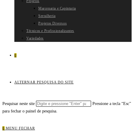
Projetos
Marcenaria e Capintaria
Serralheria
Projetos Diversos
Técnicos e Profissionalizantes
Variedades
0
ALTERNAR PESQUISA DO SITE
Pesquisar neste site
Pressione a tecla “Esc”
para fechar o painel de pesquisa.
0
MENU
FECHAR