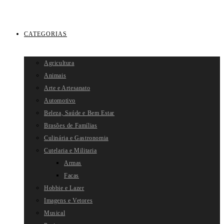
CATEGORIAS
Agricultura
Animais
Arte e Artesanato
Automotivo
Beleza, Saúde e Bem Estar
Brasões de Famílias
Culinária e Gastronomia
Cutelaria e Militaria
Armas
Facas
Hobbie e Lazer
Imagens e Vetores
Musical