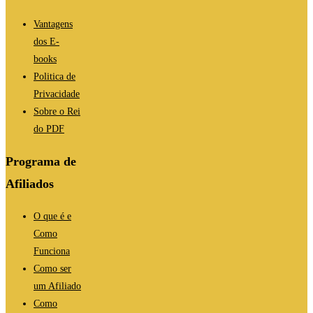
Vantagens
dos E-
books
Politica de
Privacidade
Sobre o Rei
do PDF
Programa de
Afiliados
O que é e
Como
Funciona
Como ser
um Afiliado
Como