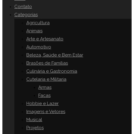
o
Contato
painel
Categorias
SITE
de
Agricultura
pesquisa.
Animais
Arte e Artesanato
Automotivo
Beleza, Saúde e Bem Estar
Brasões de Famílias
Culinária e Gastronomia
Cutelaria e Militaria
Armas
Facas
Hobbie e Lazer
Imagens e Vetores
Musical
Projetos