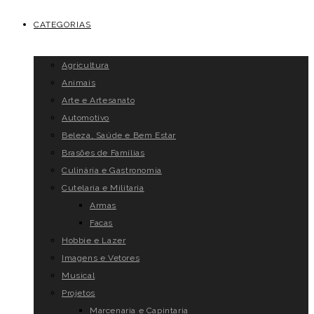
CATEGORIAS
Agricultura
Animais
Arte e Artesanato
Automotivo
Beleza, Saúde e Bem Estar
Brasões de Famílias
Culinária e Gastronomia
Cutelaria e Militaria
Armas
Facas
Hobbie e Lazer
Imagens e Vetores
Musical
Projetos
Marcenaria e Capintaria